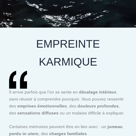
EMPREINTE
KARMIQUE
Il arrive parfois que l’on se sente en
décalage intérieur
,
sans réussir à comprendre pourquoi. Vous pouvez ressentir
des
emprises émotionnelles
, des
douleurs profondes
,
des
sensations diffuses
ou un malaise difficile à expliquer.
Certaines mémoires peuvent être en lien avec : un
jumeau
perdu in utero
, des
charges familiales