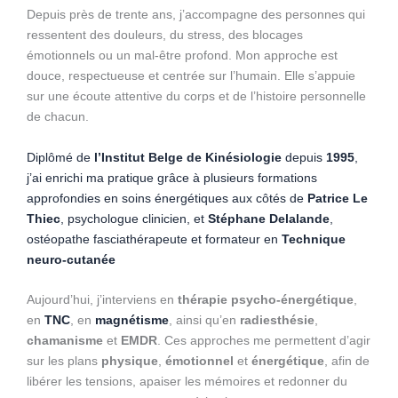
Depuis près de trente ans, j’accompagne des personnes qui
ressentent des douleurs, du stress, des blocages
émotionnels ou un mal-être profond. Mon approche est
douce, respectueuse et centrée sur l’humain. Elle s’appuie
sur une écoute attentive du corps et de l’histoire personnelle
de chacun.
Diplômé de
l’Institut Belge de Kinésiologie
depuis
1995
,
j’ai enrichi ma pratique grâce à plusieurs formations
approfondies en soins énergétiques aux côtés de
Patrice Le
Thiec
, psychologue clinicien, et
Stéphane Delalande
,
ostéopathe fasciathérapeute et formateur en
Technique
neuro-cutanée
Aujourd’hui, j’interviens en
thérapie psycho-énergétique
,
en
TNC
, en
magnétisme
, ainsi qu’en
radiesthésie
,
chamanisme
et
EMDR
. Ces approches me permettent d’agir
sur les plans
physique
,
émotionnel
et
énergétique
, afin de
libérer les tensions, apaiser les mémoires et redonner du