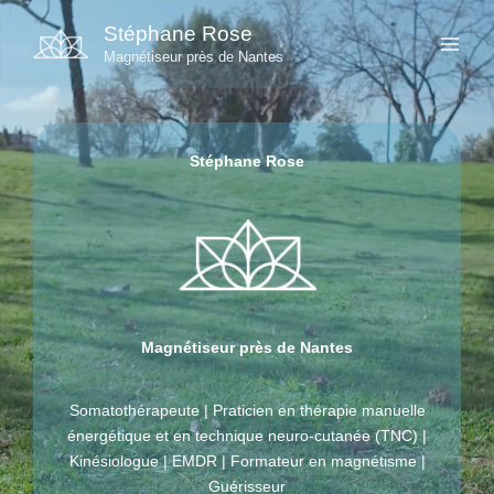
Aller
Stéphane Rose
au
Magnétiseur près de Nantes
contenu
Stéphane Rose
Magnétiseur près de Nantes
Somatothérapeute | Praticien en thérapie manuelle
énergétique et en technique neuro-cutanée (TNC) |
Kinésiologue | EMDR | Formateur en magnétisme |
Guérisseur