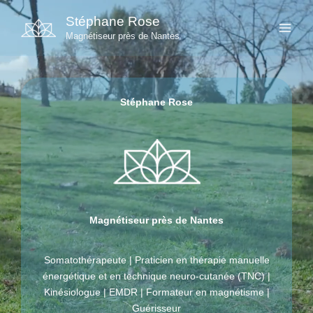
Aller
Stéphane Rose
au
Magnétiseur près de Nantes
contenu
Stéphane Rose
Magnétiseur près de Nantes
Somatothérapeute | Praticien en thérapie manuelle
énergétique et en technique neuro-cutanée (TNC) |
Kinésiologue | EMDR | Formateur en magnétisme |
Guérisseur