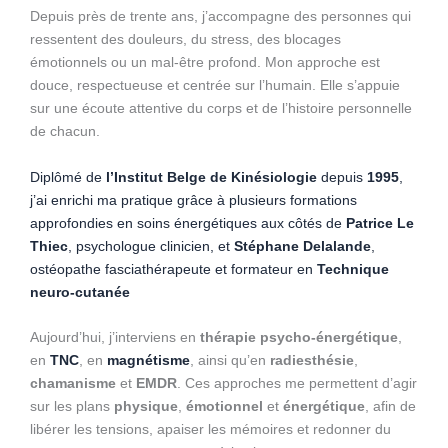
Depuis près de trente ans, j’accompagne des personnes qui
ressentent des douleurs, du stress, des blocages
émotionnels ou un mal-être profond. Mon approche est
douce, respectueuse et centrée sur l’humain. Elle s’appuie
sur une écoute attentive du corps et de l’histoire personnelle
de chacun.
Diplômé de
l’Institut Belge de Kinésiologie
depuis
1995
,
j’ai enrichi ma pratique grâce à plusieurs formations
approfondies en soins énergétiques aux côtés de
Patrice Le
Thiec
, psychologue clinicien, et
Stéphane Delalande
,
ostéopathe fasciathérapeute et formateur en
Technique
neuro-cutanée
Aujourd’hui, j’interviens en
thérapie psycho-énergétique
,
en
TNC
, en
magnétisme
, ainsi qu’en
radiesthésie
,
chamanisme
et
EMDR
. Ces approches me permettent d’agir
sur les plans
physique
,
émotionnel
et
énergétique
, afin de
libérer les tensions, apaiser les mémoires et redonner du