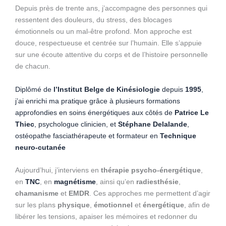
Depuis près de trente ans, j’accompagne des personnes qui
ressentent des douleurs, du stress, des blocages
émotionnels ou un mal-être profond. Mon approche est
douce, respectueuse et centrée sur l’humain. Elle s’appuie
sur une écoute attentive du corps et de l’histoire personnelle
de chacun.
Diplômé de
l’Institut Belge de Kinésiologie
depuis
1995
,
j’ai enrichi ma pratique grâce à plusieurs formations
approfondies en soins énergétiques aux côtés de
Patrice Le
Thiec
, psychologue clinicien, et
Stéphane Delalande
,
ostéopathe fasciathérapeute et formateur en
Technique
neuro-cutanée
Aujourd’hui, j’interviens en
thérapie psycho-énergétique
,
en
TNC
, en
magnétisme
, ainsi qu’en
radiesthésie
,
chamanisme
et
EMDR
. Ces approches me permettent d’agir
sur les plans
physique
,
émotionnel
et
énergétique
, afin de
libérer les tensions, apaiser les mémoires et redonner du