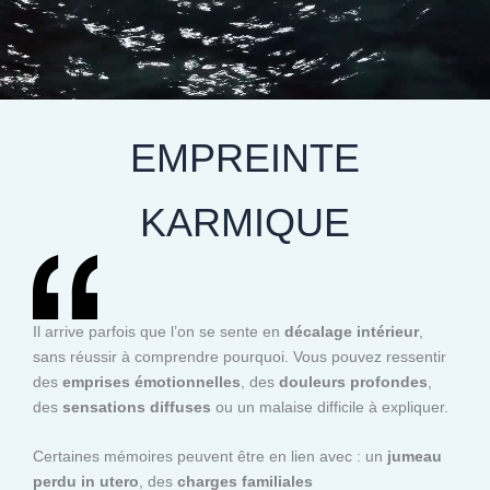
EMPREINTE
KARMIQUE
Il arrive parfois que l’on se sente en
décalage intérieur
,
sans réussir à comprendre pourquoi. Vous pouvez ressentir
des
emprises émotionnelles
, des
douleurs profondes
,
des
sensations diffuses
ou un malaise difficile à expliquer.
Certaines mémoires peuvent être en lien avec : un
jumeau
perdu in utero
, des
charges familiales