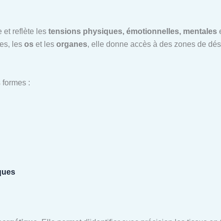
 et reflète les
tensions physiques, émotionnelles, mentales
e
les, les
os
et les
organes
, elle donne accès à des zones de dé
 formes :
ques