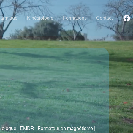
Karmique
Kinésiologie
Formations
Contact
ésiologue | EMDR | Formateur en magnétisme |