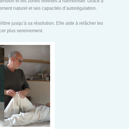
n tension et les zones réflexes à harmoniser. Grâce à
ent naturel et ses capacités d’autorégulation.
ibre jusqu’à sa résolution. Elle aide à relâcher les
ncer plus sereinement.