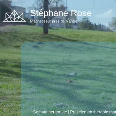
Aller
au
Stéphane Rose
contenu
Magnétiseur près de Nantes
Somatothérapeute | Praticien en thérapie ma