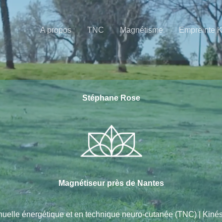
A propos
TNC
Magnétisme
Empreinte 
Stéphane Rose
Magnétiseur près de Nantes
nuelle énergétique et en technique neuro-cutanée (TNC) | Kin