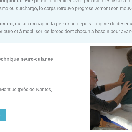
nergétique
. Elle permet d’identifier avec précision les tissus e
me ou surcharge, le corps retrouve progressivement son mouvem
mesure
, qui accompagne la personne depuis l’origine du déséquil
ntérieure et à mobiliser les forces dont chacun a besoin pour ava
Technique neuro-cutanée
Montluc (près de Nantes)
s