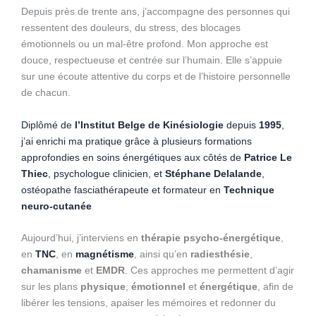
Depuis près de trente ans, j’accompagne des personnes qui
ressentent des douleurs, du stress, des blocages
émotionnels ou un mal-être profond. Mon approche est
douce, respectueuse et centrée sur l’humain. Elle s’appuie
sur une écoute attentive du corps et de l’histoire personnelle
de chacun.
Diplômé de
l’Institut Belge de Kinésiologie
depuis
1995
,
j’ai enrichi ma pratique grâce à plusieurs formations
approfondies en soins énergétiques aux côtés de
Patrice Le
Thiec
, psychologue clinicien, et
Stéphane Delalande
,
ostéopathe fasciathérapeute et formateur en
Technique
neuro-cutanée
Aujourd’hui, j’interviens en
thérapie psycho-énergétique
,
en
TNC
, en
magnétisme
, ainsi qu’en
radiesthésie
,
chamanisme
et
EMDR
. Ces approches me permettent d’agir
sur les plans
physique
,
émotionnel
et
énergétique
, afin de
libérer les tensions, apaiser les mémoires et redonner du