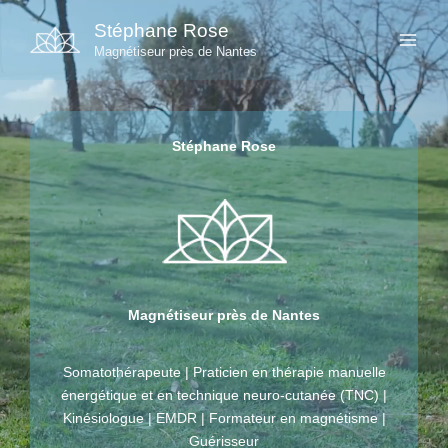
Aller
Stéphane Rose
au
Magnétiseur près de Nantes
contenu
Stéphane Rose
Magnétiseur près de Nantes
Somatothérapeute | Praticien en thérapie manuelle
énergétique et en technique neuro-cutanée (TNC) |
Kinésiologue | EMDR | Formateur en magnétisme |
Guérisseur