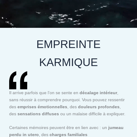
EMPREINTE
KARMIQUE
Il arrive parfois que l’on se sente en
décalage intérieur
,
sans réussir à comprendre pourquoi. Vous pouvez ressentir
des
emprises émotionnelles
, des
douleurs profondes
,
des
sensations diffuses
ou un malaise difficile à expliquer.
Certaines mémoires peuvent être en lien avec : un
jumeau
perdu in utero
, des
charges familiales