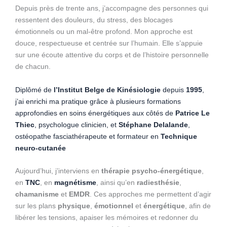
Depuis près de trente ans, j’accompagne des personnes qui
ressentent des douleurs, du stress, des blocages
émotionnels ou un mal-être profond. Mon approche est
douce, respectueuse et centrée sur l’humain. Elle s’appuie
sur une écoute attentive du corps et de l’histoire personnelle
de chacun.
Diplômé de
l’Institut Belge de Kinésiologie
depuis
1995
,
j’ai enrichi ma pratique grâce à plusieurs formations
approfondies en soins énergétiques aux côtés de
Patrice Le
Thiec
, psychologue clinicien, et
Stéphane Delalande
,
ostéopathe fasciathérapeute et formateur en
Technique
neuro-cutanée
Aujourd’hui, j’interviens en
thérapie psycho-énergétique
,
en
TNC
, en
magnétisme
, ainsi qu’en
radiesthésie
,
chamanisme
et
EMDR
. Ces approches me permettent d’agir
sur les plans
physique
,
émotionnel
et
énergétique
, afin de
libérer les tensions, apaiser les mémoires et redonner du