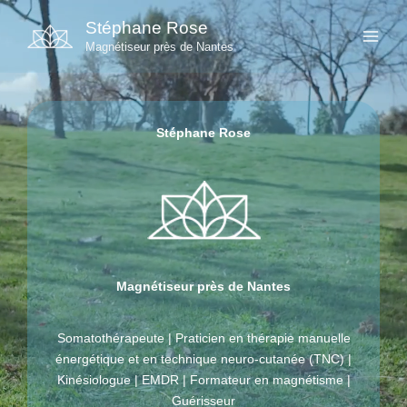
Aller
Stéphane Rose
au
Magnétiseur près de Nantes
contenu
Stéphane Rose
Magnétiseur près de Nantes
Somatothérapeute | Praticien en thérapie manuelle
énergétique et en technique neuro-cutanée (TNC) |
Kinésiologue | EMDR | Formateur en magnétisme |
Guérisseur