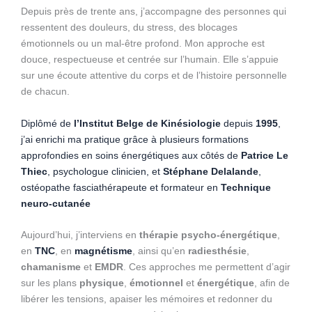
Depuis près de trente ans, j’accompagne des personnes qui
ressentent des douleurs, du stress, des blocages
émotionnels ou un mal-être profond. Mon approche est
douce, respectueuse et centrée sur l’humain. Elle s’appuie
sur une écoute attentive du corps et de l’histoire personnelle
de chacun.
Diplômé de
l’Institut Belge de Kinésiologie
depuis
1995
,
j’ai enrichi ma pratique grâce à plusieurs formations
approfondies en soins énergétiques aux côtés de
Patrice Le
Thiec
, psychologue clinicien, et
Stéphane Delalande
,
ostéopathe fasciathérapeute et formateur en
Technique
neuro-cutanée
Aujourd’hui, j’interviens en
thérapie psycho-énergétique
,
en
TNC
, en
magnétisme
, ainsi qu’en
radiesthésie
,
chamanisme
et
EMDR
. Ces approches me permettent d’agir
sur les plans
physique
,
émotionnel
et
énergétique
, afin de
libérer les tensions, apaiser les mémoires et redonner du