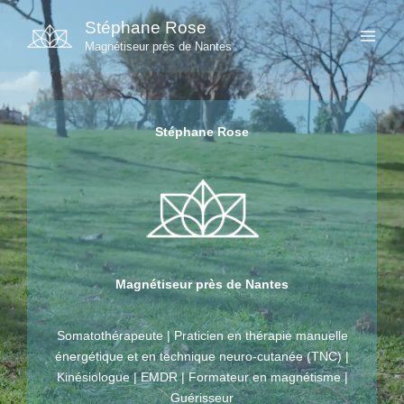
Aller
Stéphane Rose
au
Magnétiseur près de Nantes
contenu
Stéphane Rose
Magnétiseur près de Nantes
Somatothérapeute | Praticien en thérapie manuelle
énergétique et en technique neuro-cutanée (TNC) |
Kinésiologue | EMDR | Formateur en magnétisme |
Guérisseur