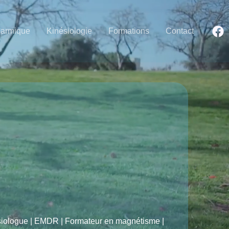
Karmique
Kinésiologie
Formations
Contact
ésiologue | EMDR | Formateur en magnétisme |