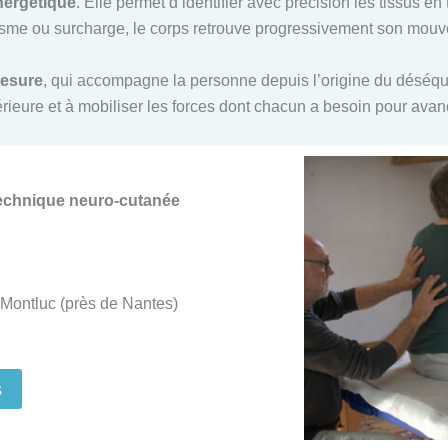
nergétique
. Elle permet d’identifier avec précision les tissus e
me ou surcharge, le corps retrouve progressivement son mouvem
mesure
, qui accompagne la personne depuis l’origine du déséquil
ntérieure et à mobiliser les forces dont chacun a besoin pour ava
Technique neuro-cutanée
Montluc (près de Nantes)
s