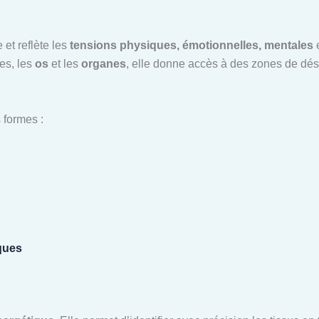
 et reflète les
tensions physiques, émotionnelles, mentales
e
les, les
os
et les
organes
, elle donne accès à des zones de dé
 formes :
ques