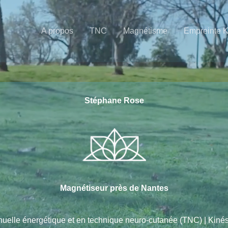
A propos
TNC
Magnétisme
Empreinte 
Stéphane Rose
Magnétiseur près de Nantes
nuelle énergétique et en technique neuro-cutanée (TNC) | Kin