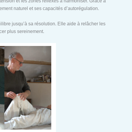
n tension et les zones réflexes à harmoniser. Grâce à
ent naturel et ses capacités d’autorégulation.
ibre jusqu’à sa résolution. Elle aide à relâcher les
ncer plus sereinement.