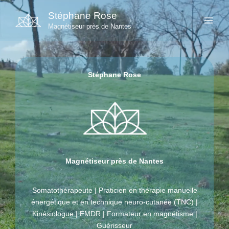
Aller
Stéphane Rose
au
Magnétiseur près de Nantes
contenu
Stéphane Rose
Magnétiseur près de Nantes
Somatothérapeute | Praticien en thérapie manuelle
énergétique et en technique neuro-cutanée (TNC) |
Kinésiologue | EMDR | Formateur en magnétisme |
Guérisseur