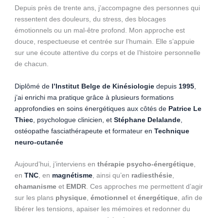
Depuis près de trente ans, j’accompagne des personnes qui
ressentent des douleurs, du stress, des blocages
émotionnels ou un mal-être profond. Mon approche est
douce, respectueuse et centrée sur l’humain. Elle s’appuie
sur une écoute attentive du corps et de l’histoire personnelle
de chacun.
Diplômé de
l’Institut Belge de Kinésiologie
depuis
1995
,
j’ai enrichi ma pratique grâce à plusieurs formations
approfondies en soins énergétiques aux côtés de
Patrice Le
Thiec
, psychologue clinicien, et
Stéphane Delalande
,
ostéopathe fasciathérapeute et formateur en
Technique
neuro-cutanée
Aujourd’hui, j’interviens en
thérapie psycho-énergétique
,
en
TNC
, en
magnétisme
, ainsi qu’en
radiesthésie
,
chamanisme
et
EMDR
. Ces approches me permettent d’agir
sur les plans
physique
,
émotionnel
et
énergétique
, afin de
libérer les tensions, apaiser les mémoires et redonner du