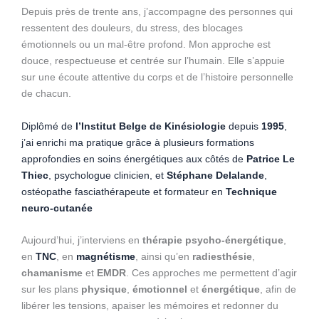
Depuis près de trente ans, j’accompagne des personnes qui
ressentent des douleurs, du stress, des blocages
émotionnels ou un mal-être profond. Mon approche est
douce, respectueuse et centrée sur l’humain. Elle s’appuie
sur une écoute attentive du corps et de l’histoire personnelle
de chacun.
Diplômé de
l’Institut Belge de Kinésiologie
depuis
1995
,
j’ai enrichi ma pratique grâce à plusieurs formations
approfondies en soins énergétiques aux côtés de
Patrice Le
Thiec
, psychologue clinicien, et
Stéphane Delalande
,
ostéopathe fasciathérapeute et formateur en
Technique
neuro-cutanée
Aujourd’hui, j’interviens en
thérapie psycho-énergétique
,
en
TNC
, en
magnétisme
, ainsi qu’en
radiesthésie
,
chamanisme
et
EMDR
. Ces approches me permettent d’agir
sur les plans
physique
,
émotionnel
et
énergétique
, afin de
libérer les tensions, apaiser les mémoires et redonner du