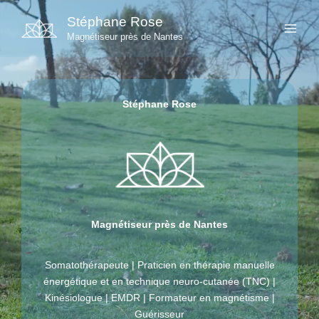
Aller
Stéphane Rose
au
Magnétiseur près de Nantes
contenu
Stéphane Rose
Magnétiseur près de Nantes
Somatothérapeute | Praticien en thérapie manuelle
énergétique et en technique neuro-cutanée (TNC) |
Kinésiologue | EMDR | Formateur en magnétisme |
Guérisseur