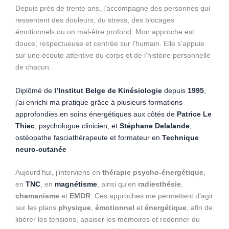
Depuis près de trente ans, j’accompagne des personnes qui
ressentent des douleurs, du stress, des blocages
émotionnels ou un mal-être profond. Mon approche est
douce, respectueuse et centrée sur l’humain. Elle s’appuie
sur une écoute attentive du corps et de l’histoire personnelle
de chacun.
Diplômé de
l’Institut Belge de Kinésiologie
depuis
1995
,
j’ai enrichi ma pratique grâce à plusieurs formations
approfondies en soins énergétiques aux côtés de
Patrice Le
Thiec
, psychologue clinicien, et
Stéphane Delalande
,
ostéopathe fasciathérapeute et formateur en
Technique
neuro-cutanée
Aujourd’hui, j’interviens en
thérapie psycho-énergétique
,
en
TNC
, en
magnétisme
, ainsi qu’en
radiesthésie
,
chamanisme
et
EMDR
. Ces approches me permettent d’agir
sur les plans
physique
,
émotionnel
et
énergétique
, afin de
libérer les tensions, apaiser les mémoires et redonner du