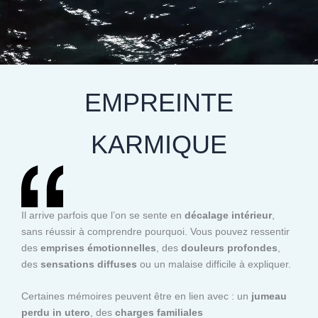
EMPREINTE
KARMIQUE
Il arrive parfois que l’on se sente en
décalage intérieur
,
sans réussir à comprendre pourquoi. Vous pouvez ressentir
des
emprises émotionnelles
, des
douleurs profondes
,
des
sensations diffuses
ou un malaise difficile à expliquer.
Certaines mémoires peuvent être en lien avec : un
jumeau
perdu in utero
, des
charges familiales