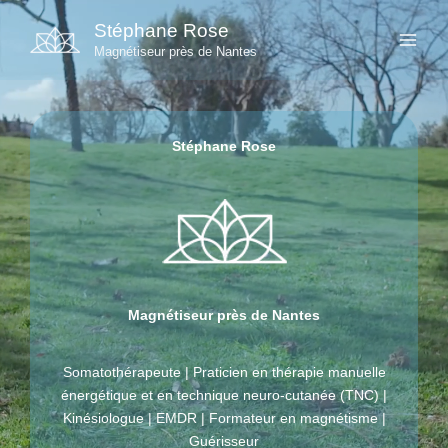
Aller
Stéphane Rose
au
Magnétiseur près de Nantes
contenu
Stéphane Rose
Magnétiseur près de Nantes
Somatothérapeute | Praticien en thérapie manuelle
énergétique et en technique neuro-cutanée (TNC) |
Kinésiologue | EMDR | Formateur en magnétisme |
Guérisseur