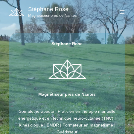
Aller
Stéphane Rose
au
Magnétiseur près de Nantes
contenu
Stéphane Rose
Magnétiseur près de Nantes
Somatothérapeute | Praticien en thérapie manuelle
énergétique et en technique neuro-cutanée (TNC) |
Kinésiologue | EMDR | Formateur en magnétisme |
Guérisseur