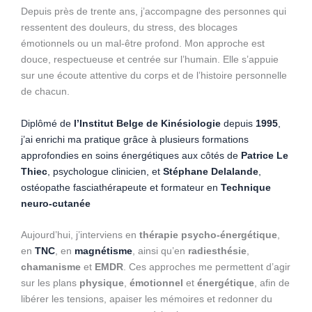
Depuis près de trente ans, j’accompagne des personnes qui
ressentent des douleurs, du stress, des blocages
émotionnels ou un mal-être profond. Mon approche est
douce, respectueuse et centrée sur l’humain. Elle s’appuie
sur une écoute attentive du corps et de l’histoire personnelle
de chacun.
Diplômé de
l’Institut Belge de Kinésiologie
depuis
1995
,
j’ai enrichi ma pratique grâce à plusieurs formations
approfondies en soins énergétiques aux côtés de
Patrice Le
Thiec
, psychologue clinicien, et
Stéphane Delalande
,
ostéopathe fasciathérapeute et formateur en
Technique
neuro-cutanée
Aujourd’hui, j’interviens en
thérapie psycho-énergétique
,
en
TNC
, en
magnétisme
, ainsi qu’en
radiesthésie
,
chamanisme
et
EMDR
. Ces approches me permettent d’agir
sur les plans
physique
,
émotionnel
et
énergétique
, afin de
libérer les tensions, apaiser les mémoires et redonner du