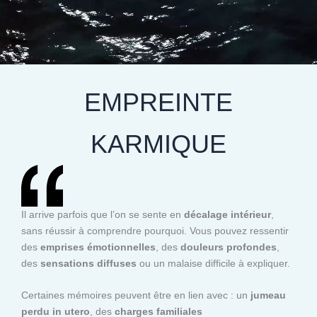
EMPREINTE
KARMIQUE
Il arrive parfois que l’on se sente en
décalage intérieur
,
sans réussir à comprendre pourquoi. Vous pouvez ressentir
des
emprises émotionnelles
, des
douleurs profondes
,
des
sensations diffuses
ou un malaise difficile à expliquer.
Certaines mémoires peuvent être en lien avec : un
jumeau
perdu in utero
, des
charges familiales