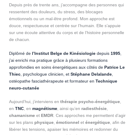
Depuis près de trente ans, j’accompagne des personnes qui
ressentent des douleurs, du stress, des blocages
émotionnels ou un mal-être profond. Mon approche est
douce, respectueuse et centrée sur l’humain. Elle s’appuie
sur une écoute attentive du corps et de l’histoire personnelle
de chacun.
Diplômé de
l’Institut Belge de Kinésiologie
depuis
1995
,
j’ai enrichi ma pratique grâce à plusieurs formations
approfondies en soins énergétiques aux côtés de
Patrice Le
Thiec
, psychologue clinicien, et
Stéphane Delalande
,
ostéopathe fasciathérapeute et formateur en
Technique
neuro-cutanée
Aujourd’hui, j’interviens en
thérapie psycho-énergétique
,
en
TNC
, en
magnétisme
, ainsi qu’en
radiesthésie
,
chamanisme
et
EMDR
. Ces approches me permettent d’agir
sur les plans
physique
,
émotionnel
et
énergétique
, afin de
libérer les tensions, apaiser les mémoires et redonner du