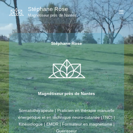
Aller
Stéphane Rose
au
Magnétiseur près de Nantes
contenu
Stéphane Rose
Magnétiseur près de Nantes
Somatothérapeute | Praticien en thérapie manuelle
énergétique et en technique neuro-cutanée (TNC) |
Kinésiologue | EMDR | Formateur en magnétisme |
Guérisseur