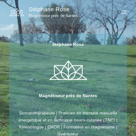
Aller
Stéphane Rose
au
Magnétiseur près de Nantes
contenu
Stéphane Rose
Magnétiseur près de Nantes
Somatothérapeute | Praticien en thérapie manuelle
énergétique et en technique neuro-cutanée (TNC) |
Kinésiologue | EMDR | Formateur en magnétisme |
Guérisseur