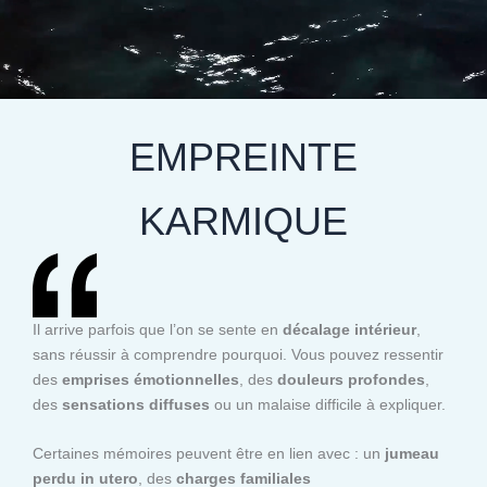
EMPREINTE
KARMIQUE
Il arrive parfois que l’on se sente en
décalage intérieur
,
sans réussir à comprendre pourquoi. Vous pouvez ressentir
des
emprises émotionnelles
, des
douleurs profondes
,
des
sensations diffuses
ou un malaise difficile à expliquer.
Certaines mémoires peuvent être en lien avec : un
jumeau
perdu in utero
, des
charges familiales