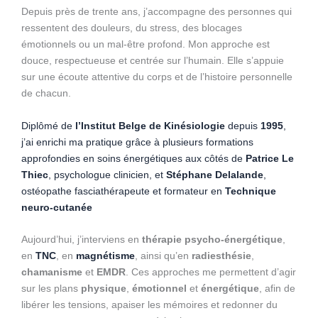
Depuis près de trente ans, j’accompagne des personnes qui
ressentent des douleurs, du stress, des blocages
émotionnels ou un mal-être profond. Mon approche est
douce, respectueuse et centrée sur l’humain. Elle s’appuie
sur une écoute attentive du corps et de l’histoire personnelle
de chacun.
Diplômé de
l’Institut Belge de Kinésiologie
depuis
1995
,
j’ai enrichi ma pratique grâce à plusieurs formations
approfondies en soins énergétiques aux côtés de
Patrice Le
Thiec
, psychologue clinicien, et
Stéphane Delalande
,
ostéopathe fasciathérapeute et formateur en
Technique
neuro-cutanée
Aujourd’hui, j’interviens en
thérapie psycho-énergétique
,
en
TNC
, en
magnétisme
, ainsi qu’en
radiesthésie
,
chamanisme
et
EMDR
. Ces approches me permettent d’agir
sur les plans
physique
,
émotionnel
et
énergétique
, afin de
libérer les tensions, apaiser les mémoires et redonner du