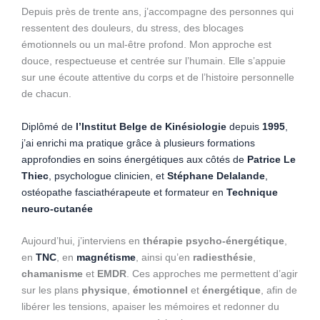
Depuis près de trente ans, j’accompagne des personnes qui
ressentent des douleurs, du stress, des blocages
émotionnels ou un mal-être profond. Mon approche est
douce, respectueuse et centrée sur l’humain. Elle s’appuie
sur une écoute attentive du corps et de l’histoire personnelle
de chacun.
Diplômé de
l’Institut Belge de Kinésiologie
depuis
1995
,
j’ai enrichi ma pratique grâce à plusieurs formations
approfondies en soins énergétiques aux côtés de
Patrice Le
Thiec
, psychologue clinicien, et
Stéphane Delalande
,
ostéopathe fasciathérapeute et formateur en
Technique
neuro-cutanée
Aujourd’hui, j’interviens en
thérapie psycho-énergétique
,
en
TNC
, en
magnétisme
, ainsi qu’en
radiesthésie
,
chamanisme
et
EMDR
. Ces approches me permettent d’agir
sur les plans
physique
,
émotionnel
et
énergétique
, afin de
libérer les tensions, apaiser les mémoires et redonner du