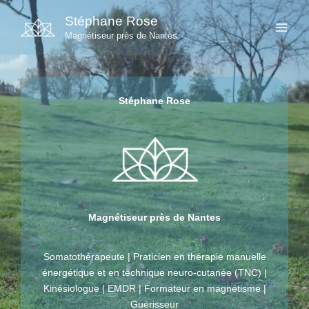
Aller
Stéphane Rose
au
Magnétiseur près de Nantes
contenu
Stéphane Rose
Magnétiseur près de Nantes
Somatothérapeute | Praticien en thérapie manuelle
énergétique et en technique neuro-cutanée (TNC) |
Kinésiologue | EMDR | Formateur en magnétisme |
Guérisseur