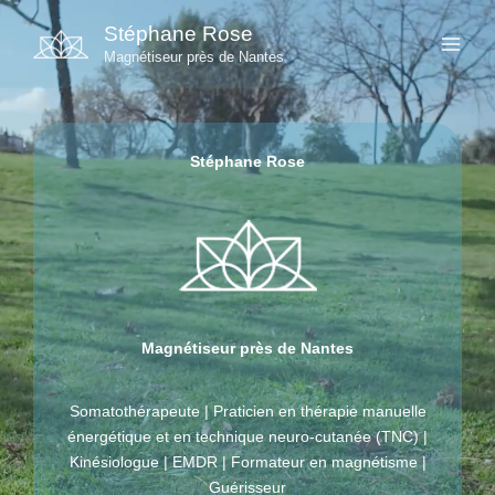
Aller
Stéphane Rose
au
Magnétiseur près de Nantes
contenu
Stéphane Rose
Magnétiseur près de Nantes
Somatothérapeute | Praticien en thérapie manuelle
énergétique et en technique neuro-cutanée (TNC) |
Kinésiologue | EMDR | Formateur en magnétisme |
Guérisseur