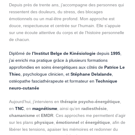
Depuis près de trente ans, j’accompagne des personnes qui
ressentent des douleurs, du stress, des blocages
émotionnels ou un mal-être profond. Mon approche est
douce, respectueuse et centrée sur l’humain. Elle s’appuie
sur une écoute attentive du corps et de l’histoire personnelle
de chacun.
Diplômé de
l’Institut Belge de Kinésiologie
depuis
1995
,
j’ai enrichi ma pratique grâce à plusieurs formations
approfondies en soins énergétiques aux côtés de
Patrice Le
Thiec
, psychologue clinicien, et
Stéphane Delalande
,
ostéopathe fasciathérapeute et formateur en
Technique
neuro-cutanée
Aujourd’hui, j’interviens en
thérapie psycho-énergétique
,
en
TNC
, en
magnétisme
, ainsi qu’en
radiesthésie
,
chamanisme
et
EMDR
. Ces approches me permettent d’agir
sur les plans
physique
,
émotionnel
et
énergétique
, afin de
libérer les tensions, apaiser les mémoires et redonner du