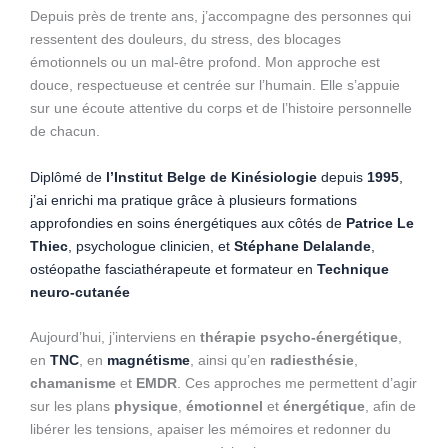
Depuis près de trente ans, j’accompagne des personnes qui
ressentent des douleurs, du stress, des blocages
émotionnels ou un mal-être profond. Mon approche est
douce, respectueuse et centrée sur l’humain. Elle s’appuie
sur une écoute attentive du corps et de l’histoire personnelle
de chacun.
Diplômé de
l’Institut Belge de Kinésiologie
depuis
1995
,
j’ai enrichi ma pratique grâce à plusieurs formations
approfondies en soins énergétiques aux côtés de
Patrice Le
Thiec
, psychologue clinicien, et
Stéphane Delalande
,
ostéopathe fasciathérapeute et formateur en
Technique
neuro-cutanée
Aujourd’hui, j’interviens en
thérapie psycho-énergétique
,
en
TNC
, en
magnétisme
, ainsi qu’en
radiesthésie
,
chamanisme
et
EMDR
. Ces approches me permettent d’agir
sur les plans
physique
,
émotionnel
et
énergétique
, afin de
libérer les tensions, apaiser les mémoires et redonner du