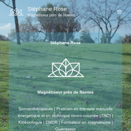
Aller
Stéphane Rose
au
Magnétiseur près de Nantes
contenu
Stéphane Rose
Magnétiseur près de Nantes
Somatothérapeute | Praticien en thérapie manuelle
énergétique et en technique neuro-cutanée (TNC) |
Kinésiologue | EMDR | Formateur en magnétisme |
Guérisseur