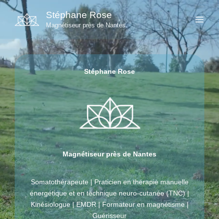
Aller
Stéphane Rose
au
Magnétiseur près de Nantes
contenu
Stéphane Rose
Magnétiseur près de Nantes
Somatothérapeute | Praticien en thérapie manuelle
énergétique et en technique neuro-cutanée (TNC) |
Kinésiologue | EMDR | Formateur en magnétisme |
Guérisseur