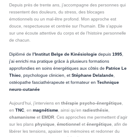
Depuis près de trente ans, j’accompagne des personnes qui
ressentent des douleurs, du stress, des blocages
émotionnels ou un mal-être profond. Mon approche est
douce, respectueuse et centrée sur l’humain. Elle s’appuie
sur une écoute attentive du corps et de l’histoire personnelle
de chacun.
Diplômé de
l’Institut Belge de Kinésiologie
depuis
1995
,
j’ai enrichi ma pratique grâce à plusieurs formations
approfondies en soins énergétiques aux côtés de
Patrice Le
Thiec
, psychologue clinicien, et
Stéphane Delalande
,
ostéopathe fasciathérapeute et formateur en
Technique
neuro-cutanée
Aujourd’hui, j’interviens en
thérapie psycho-énergétique
,
en
TNC
, en
magnétisme
, ainsi qu’en
radiesthésie
,
chamanisme
et
EMDR
. Ces approches me permettent d’agir
sur les plans
physique
,
émotionnel
et
énergétique
, afin de
libérer les tensions, apaiser les mémoires et redonner du