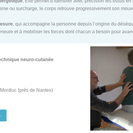
nergétique
. Elle permet d’identifier avec précision les tissus e
me ou surcharge, le corps retrouve progressivement son mouvem
mesure
, qui accompagne la personne depuis l’origine du déséquil
ntérieure et à mobiliser les forces dont chacun a besoin pour ava
Technique neuro-cutanée
Montluc (près de Nantes)
s