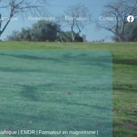
Karmique
Kinésiologie
Formations
Contact
ésiologue | EMDR | Formateur en magnétisme |