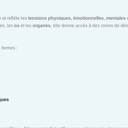
 et reflète les
tensions physiques, émotionnelles, mentales
e
les, les
os
et les
organes
, elle donne accès à des zones de dé
 formes :
ques