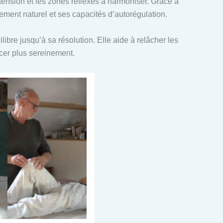
n tension et les zones réflexes à harmoniser. Grâce à
ent naturel et ses capacités d’autorégulation.
ibre jusqu’à sa résolution. Elle aide à relâcher les
ncer plus sereinement.