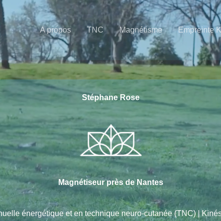
A propos
TNC
Magnétisme
Empreinte 
Stéphane Rose
Magnétiseur près de Nantes
nuelle énergétique et en technique neuro-cutanée (TNC) | Kin