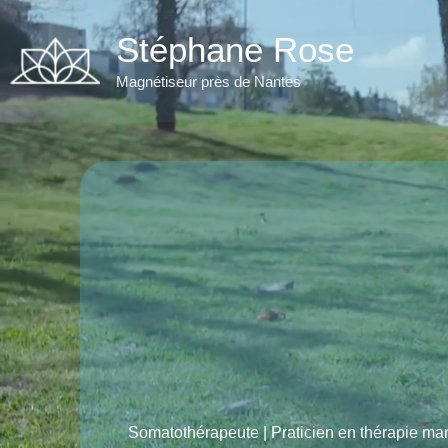
Aller
au
Stéphane Rose
contenu
Magnétiseur près de Nantes
Somatothérapeute | Praticien en thérapie ma