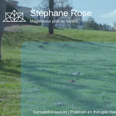
Aller
au
Stéphane Rose
contenu
Magnétiseur près de Nantes
Somatothérapeute | Praticien en thérapie ma