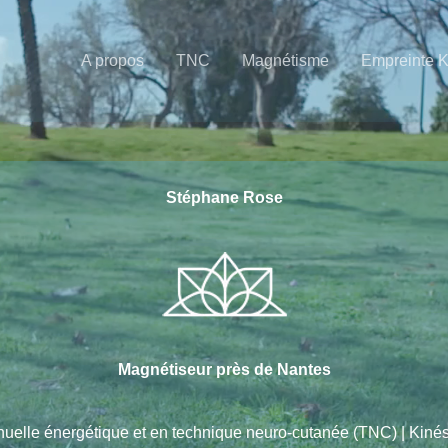
A propos
TNC
Magnétisme
Empreinte 
Stéphane Rose
Magnétiseur près de Nantes
nuelle énergétique et en technique neuro-cutanée (TNC) | Kin