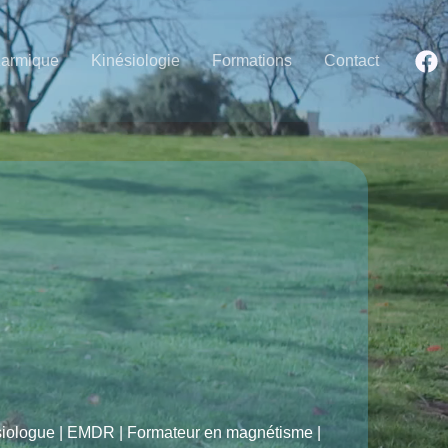
Karmique
Kinésiologie
Formations
Contact
ésiologue | EMDR | Formateur en magnétisme |