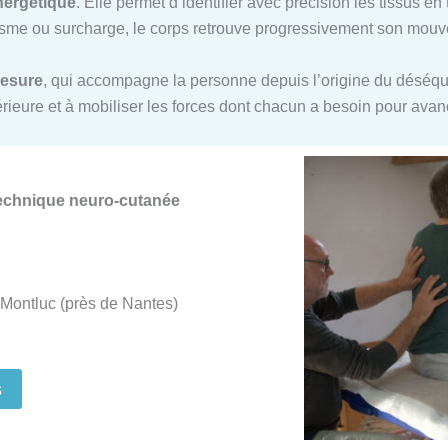
nergétique
. Elle permet d’identifier avec précision les tissus e
me ou surcharge, le corps retrouve progressivement son mouvem
mesure
, qui accompagne la personne depuis l’origine du déséquil
ntérieure et à mobiliser les forces dont chacun a besoin pour ava
Technique neuro-cutanée
Montluc (près de Nantes)
s