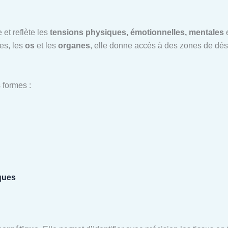
 et reflète les
tensions physiques, émotionnelles, mentales
e
les, les
os
et les
organes
, elle donne accès à des zones de dé
 formes :
ques