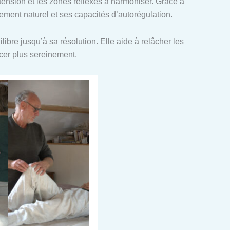
n tension et les zones réflexes à harmoniser. Grâce à
ent naturel et ses capacités d’autorégulation.
ibre jusqu’à sa résolution. Elle aide à relâcher les
ncer plus sereinement.