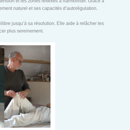
n tension et les zones réflexes à harmoniser. Grâce à
ent naturel et ses capacités d’autorégulation.
ibre jusqu’à sa résolution. Elle aide à relâcher les
ncer plus sereinement.