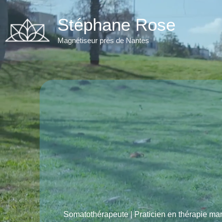
Aller
au
Stéphane Rose
contenu
Magnétiseur près de Nantes
Somatothérapeute | Praticien en thérapie ma