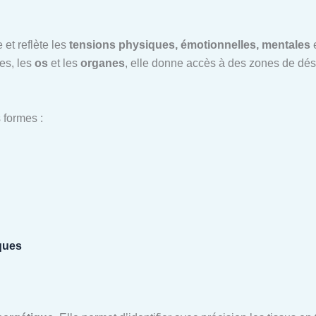
 et reflète les
tensions physiques, émotionnelles, mentales
e
les, les
os
et les
organes
, elle donne accès à des zones de dé
 formes :
ques