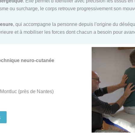
nergétique
. Elle permet d’identifier avec précision les tissus e
me ou surcharge, le corps retrouve progressivement son mouvem
mesure
, qui accompagne la personne depuis l’origine du déséquil
ntérieure et à mobiliser les forces dont chacun a besoin pour ava
Technique neuro-cutanée
Montluc (près de Nantes)
s