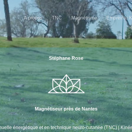
A propos
TNC
Magnétisme
Empreinte 
Stéphane Rose
Magnétiseur près de Nantes
nuelle énergétique et en technique neuro-cutanée (TNC) | Kin