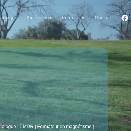
Karmique
Kinésiologie
Formations
Contact
ésiologue | EMDR | Formateur en magnétisme |