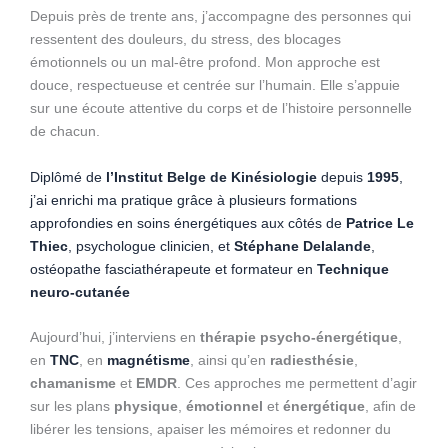
Depuis près de trente ans, j’accompagne des personnes qui
ressentent des douleurs, du stress, des blocages
émotionnels ou un mal-être profond. Mon approche est
douce, respectueuse et centrée sur l’humain. Elle s’appuie
sur une écoute attentive du corps et de l’histoire personnelle
de chacun.
Diplômé de
l’Institut Belge de Kinésiologie
depuis
1995
,
j’ai enrichi ma pratique grâce à plusieurs formations
approfondies en soins énergétiques aux côtés de
Patrice Le
Thiec
, psychologue clinicien, et
Stéphane Delalande
,
ostéopathe fasciathérapeute et formateur en
Technique
neuro-cutanée
Aujourd’hui, j’interviens en
thérapie psycho-énergétique
,
en
TNC
, en
magnétisme
, ainsi qu’en
radiesthésie
,
chamanisme
et
EMDR
. Ces approches me permettent d’agir
sur les plans
physique
,
émotionnel
et
énergétique
, afin de
libérer les tensions, apaiser les mémoires et redonner du