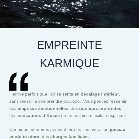
EMPREINTE
KARMIQUE
Il arrive parfois que l’on se sente en
décalage intérieur
,
sans réussir à comprendre pourquoi. Vous pouvez ressentir
des
emprises émotionnelles
, des
douleurs profondes
,
des
sensations diffuses
ou un malaise difficile à expliquer.
Certaines mémoires peuvent être en lien avec : un
jumeau
perdu in utero
, des
charges familiales