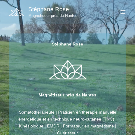
Aller
Stéphane Rose
au
Magnétiseur près de Nantes
contenu
Stéphane Rose
Magnétiseur près de Nantes
Somatothérapeute | Praticien en thérapie manuelle
énergétique et en technique neuro-cutanée (TNC) |
Kinésiologue | EMDR | Formateur en magnétisme |
Guérisseur