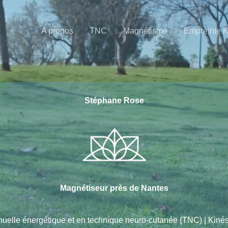
A propos
TNC
Magnétisme
Empreinte 
Stéphane Rose
Magnétiseur près de Nantes
nuelle énergétique et en technique neuro-cutanée (TNC) | Kin