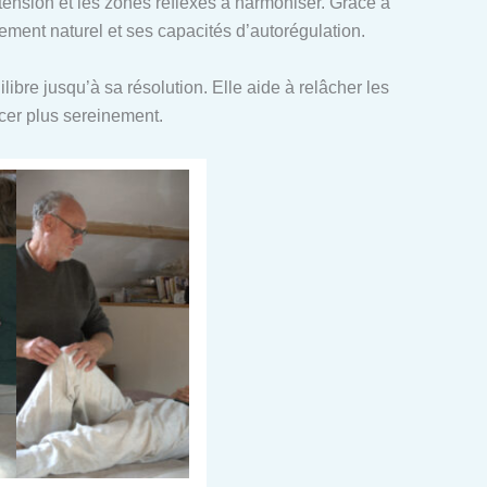
n tension et les zones réflexes à harmoniser. Grâce à
ent naturel et ses capacités d’autorégulation.
ibre jusqu’à sa résolution. Elle aide à relâcher les
ncer plus sereinement.