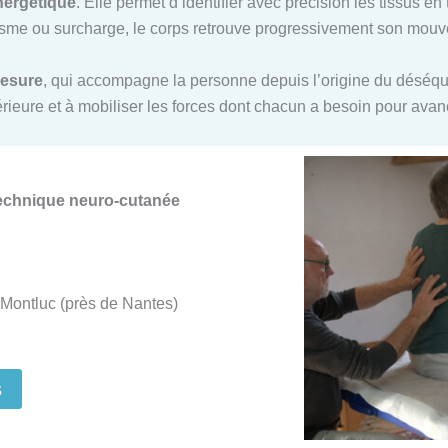
nergétique
. Elle permet d’identifier avec précision les tissus e
me ou surcharge, le corps retrouve progressivement son mouvem
mesure
, qui accompagne la personne depuis l’origine du déséquil
ntérieure et à mobiliser les forces dont chacun a besoin pour ava
Technique neuro-cutanée
Montluc (près de Nantes)
s