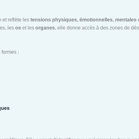
 et reflète les
tensions physiques, émotionnelles, mentales
e
les, les
os
et les
organes
, elle donne accès à des zones de dé
 formes :
ques