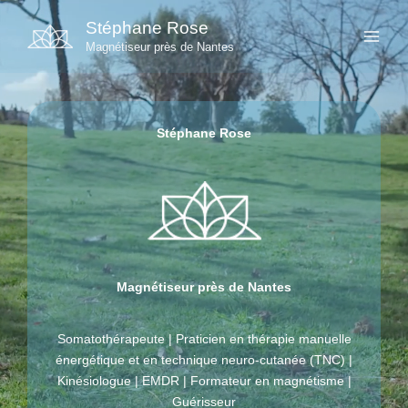
Aller
Stéphane Rose
au
Magnétiseur près de Nantes
contenu
Stéphane Rose
Magnétiseur près de Nantes
Somatothérapeute | Praticien en thérapie manuelle
énergétique et en technique neuro-cutanée (TNC) |
Kinésiologue | EMDR | Formateur en magnétisme |
Guérisseur