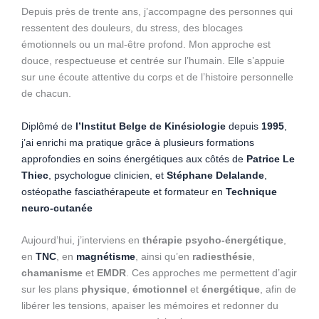
Depuis près de trente ans, j’accompagne des personnes qui
ressentent des douleurs, du stress, des blocages
émotionnels ou un mal-être profond. Mon approche est
douce, respectueuse et centrée sur l’humain. Elle s’appuie
sur une écoute attentive du corps et de l’histoire personnelle
de chacun.
Diplômé de
l’Institut Belge de Kinésiologie
depuis
1995
,
j’ai enrichi ma pratique grâce à plusieurs formations
approfondies en soins énergétiques aux côtés de
Patrice Le
Thiec
, psychologue clinicien, et
Stéphane Delalande
,
ostéopathe fasciathérapeute et formateur en
Technique
neuro-cutanée
Aujourd’hui, j’interviens en
thérapie psycho-énergétique
,
en
TNC
, en
magnétisme
, ainsi qu’en
radiesthésie
,
chamanisme
et
EMDR
. Ces approches me permettent d’agir
sur les plans
physique
,
émotionnel
et
énergétique
, afin de
libérer les tensions, apaiser les mémoires et redonner du