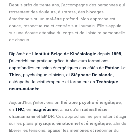
Depuis près de trente ans, j’accompagne des personnes qui
ressentent des douleurs, du stress, des blocages
émotionnels ou un mal-être profond. Mon approche est
douce, respectueuse et centrée sur l’humain. Elle s’appuie
sur une écoute attentive du corps et de l’histoire personnelle
de chacun.
Diplômé de
l’Institut Belge de Kinésiologie
depuis
1995
,
j’ai enrichi ma pratique grâce à plusieurs formations
approfondies en soins énergétiques aux côtés de
Patrice Le
Thiec
, psychologue clinicien, et
Stéphane Delalande
,
ostéopathe fasciathérapeute et formateur en
Technique
neuro-cutanée
Aujourd’hui, j’interviens en
thérapie psycho-énergétique
,
en
TNC
, en
magnétisme
, ainsi qu’en
radiesthésie
,
chamanisme
et
EMDR
. Ces approches me permettent d’agir
sur les plans
physique
,
émotionnel
et
énergétique
, afin de
libérer les tensions, apaiser les mémoires et redonner du