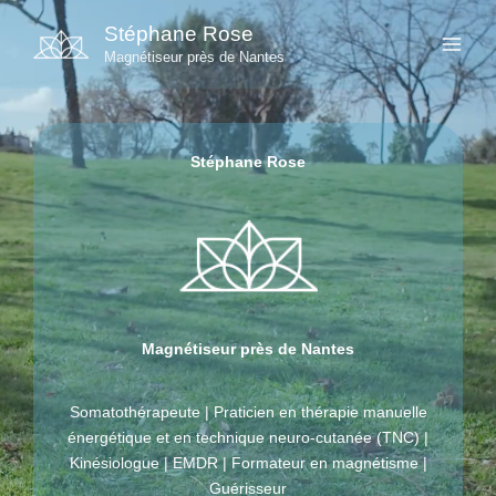
Aller
Stéphane Rose
au
Magnétiseur près de Nantes
contenu
Stéphane Rose
Magnétiseur près de Nantes
Somatothérapeute | Praticien en thérapie manuelle
énergétique et en technique neuro-cutanée (TNC) |
Kinésiologue | EMDR | Formateur en magnétisme |
Guérisseur