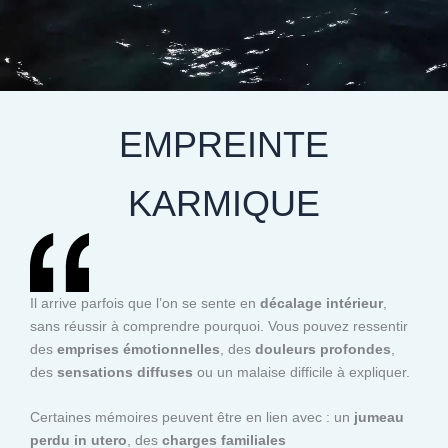
EMPREINTE
KARMIQUE
Il arrive parfois que l’on se sente en
décalage intérieur
,
sans réussir à comprendre pourquoi. Vous pouvez ressentir
des
emprises émotionnelles
, des
douleurs profondes
,
des
sensations diffuses
ou un malaise difficile à expliquer.
Certaines mémoires peuvent être en lien avec : un
jumeau
perdu in utero
, des
charges familiales