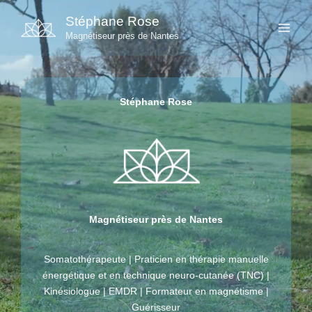
Aller
Stéphane Rose
au
Magnétiseur près de Nantes
contenu
Stéphane Rose
Magnétiseur près de Nantes
Somatothérapeute | Praticien en thérapie manuelle
énergétique et en technique neuro-cutanée (TNC) |
Kinésiologue | EMDR | Formateur en magnétisme |
Guérisseur