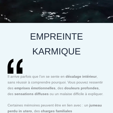
EMPREINTE
KARMIQUE
Il arrive parfois que l’on se sente en
décalage intérieur
,
sans réussir à comprendre pourquoi. Vous pouvez ressentir
des
emprises émotionnelles
, des
douleurs profondes
,
des
sensations diffuses
ou un malaise difficile à expliquer.
Certaines mémoires peuvent être en lien avec : un
jumeau
perdu in utero
, des
charges familiales