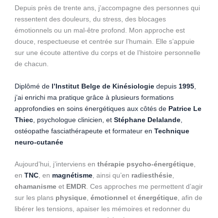
Depuis près de trente ans, j’accompagne des personnes qui
ressentent des douleurs, du stress, des blocages
émotionnels ou un mal-être profond. Mon approche est
douce, respectueuse et centrée sur l’humain. Elle s’appuie
sur une écoute attentive du corps et de l’histoire personnelle
de chacun.
Diplômé de
l’Institut Belge de Kinésiologie
depuis
1995
,
j’ai enrichi ma pratique grâce à plusieurs formations
approfondies en soins énergétiques aux côtés de
Patrice Le
Thiec
, psychologue clinicien, et
Stéphane Delalande
,
ostéopathe fasciathérapeute et formateur en
Technique
neuro-cutanée
Aujourd’hui, j’interviens en
thérapie psycho-énergétique
,
en
TNC
, en
magnétisme
, ainsi qu’en
radiesthésie
,
chamanisme
et
EMDR
. Ces approches me permettent d’agir
sur les plans
physique
,
émotionnel
et
énergétique
, afin de
libérer les tensions, apaiser les mémoires et redonner du