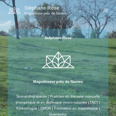
Aller
Stéphane Rose
au
Magnétiseur près de Nantes
contenu
Stéphane Rose
Magnétiseur près de Nantes
Somatothérapeute | Praticien en thérapie manuelle
énergétique et en technique neuro-cutanée (TNC) |
Kinésiologue | EMDR | Formateur en magnétisme |
Guérisseur