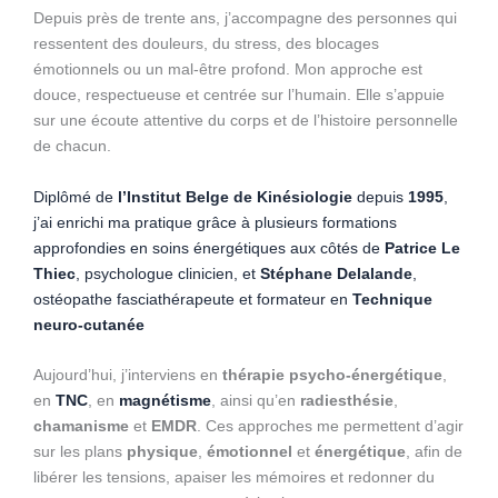
Depuis près de trente ans, j’accompagne des personnes qui
ressentent des douleurs, du stress, des blocages
émotionnels ou un mal-être profond. Mon approche est
douce, respectueuse et centrée sur l’humain. Elle s’appuie
sur une écoute attentive du corps et de l’histoire personnelle
de chacun.
Diplômé de
l’Institut Belge de Kinésiologie
depuis
1995
,
j’ai enrichi ma pratique grâce à plusieurs formations
approfondies en soins énergétiques aux côtés de
Patrice Le
Thiec
, psychologue clinicien, et
Stéphane Delalande
,
ostéopathe fasciathérapeute et formateur en
Technique
neuro-cutanée
Aujourd’hui, j’interviens en
thérapie psycho-énergétique
,
en
TNC
, en
magnétisme
, ainsi qu’en
radiesthésie
,
chamanisme
et
EMDR
. Ces approches me permettent d’agir
sur les plans
physique
,
émotionnel
et
énergétique
, afin de
libérer les tensions, apaiser les mémoires et redonner du