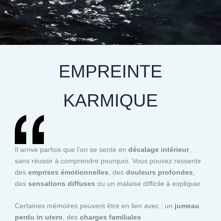
EMPREINTE
KARMIQUE
Il arrive parfois que l’on se sente en
décalage intérieur
,
sans réussir à comprendre pourquoi. Vous pouvez ressentir
des
emprises émotionnelles
, des
douleurs profondes
,
des
sensations diffuses
ou un malaise difficile à expliquer.
Certaines mémoires peuvent être en lien avec : un
jumeau
perdu in utero
, des
charges familiales