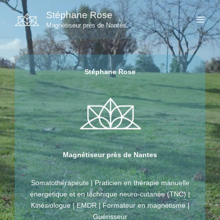
Aller
Stéphane Rose
au
Magnétiseur près de Nantes
contenu
Stéphane Rose
Magnétiseur près de Nantes
Somatothérapeute | Praticien en thérapie manuelle
énergétique et en technique neuro-cutanée (TNC) |
Kinésiologue | EMDR | Formateur en magnétisme |
Guérisseur