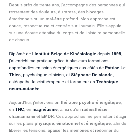
Depuis près de trente ans, j’accompagne des personnes qui
ressentent des douleurs, du stress, des blocages
émotionnels ou un mal-être profond. Mon approche est
douce, respectueuse et centrée sur l’humain. Elle s’appuie
sur une écoute attentive du corps et de l’histoire personnelle
de chacun.
Diplômé de
l’Institut Belge de Kinésiologie
depuis
1995
,
j’ai enrichi ma pratique grâce à plusieurs formations
approfondies en soins énergétiques aux côtés de
Patrice Le
Thiec
, psychologue clinicien, et
Stéphane Delalande
,
ostéopathe fasciathérapeute et formateur en
Technique
neuro-cutanée
Aujourd’hui, j’interviens en
thérapie psycho-énergétique
,
en
TNC
, en
magnétisme
, ainsi qu’en
radiesthésie
,
chamanisme
et
EMDR
. Ces approches me permettent d’agir
sur les plans
physique
,
émotionnel
et
énergétique
, afin de
libérer les tensions, apaiser les mémoires et redonner du