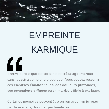
EMPREINTE
KARMIQUE
Il arrive parfois que l’on se sente en
décalage intérieur
,
sans réussir à comprendre pourquoi. Vous pouvez ressentir
des
emprises émotionnelles
, des
douleurs profondes
,
des
sensations diffuses
ou un malaise difficile à expliquer.
Certaines mémoires peuvent être en lien avec : un
jumeau
perdu in utero
, des
charges familiales