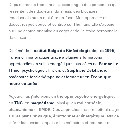
Depuis près de trente ans, j’accompagne des personnes qui
ressentent des douleurs, du stress, des blocages
émotionnels ou un mal-être profond. Mon approche est
douce, respectueuse et centrée sur l’humain. Elle s’appuie
sur une écoute attentive du corps et de l’histoire personnelle
de chacun.
Diplômé de
l’Institut Belge de Kinésiologie
depuis
1995
,
j’ai enrichi ma pratique grâce à plusieurs formations
approfondies en soins énergétiques aux côtés de
Patrice Le
Thiec
, psychologue clinicien, et
Stéphane Delalande
,
ostéopathe fasciathérapeute et formateur en
Technique
neuro-cutanée
Aujourd’hui, j’interviens en
thérapie psycho-énergétique
,
en
TNC
, en
magnétisme
, ainsi qu’en
radiesthésie
,
chamanisme
et
EMDR
. Ces approches me permettent d’agir
sur les plans
physique
,
émotionnel
et
énergétique
, afin de
libérer les tensions, apaiser les mémoires et redonner du