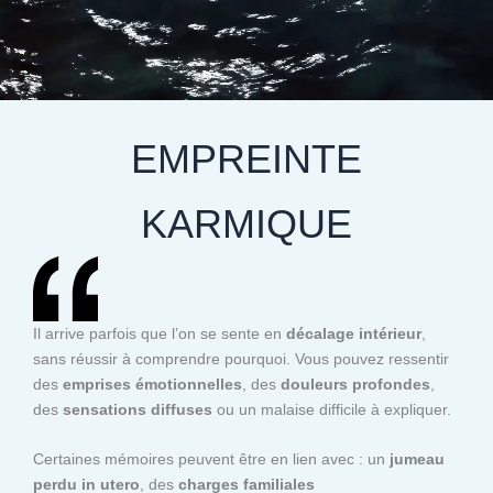
EMPREINTE
KARMIQUE
Il arrive parfois que l’on se sente en
décalage intérieur
,
sans réussir à comprendre pourquoi. Vous pouvez ressentir
des
emprises émotionnelles
, des
douleurs profondes
,
des
sensations diffuses
ou un malaise difficile à expliquer.
Certaines mémoires peuvent être en lien avec : un
jumeau
perdu in utero
, des
charges familiales