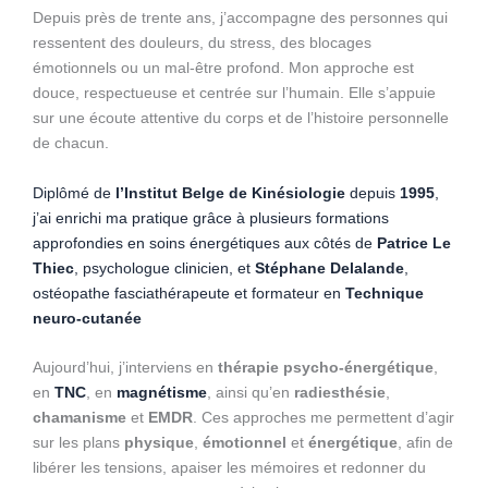
Depuis près de trente ans, j’accompagne des personnes qui
ressentent des douleurs, du stress, des blocages
émotionnels ou un mal-être profond. Mon approche est
douce, respectueuse et centrée sur l’humain. Elle s’appuie
sur une écoute attentive du corps et de l’histoire personnelle
de chacun.
Diplômé de
l’Institut Belge de Kinésiologie
depuis
1995
,
j’ai enrichi ma pratique grâce à plusieurs formations
approfondies en soins énergétiques aux côtés de
Patrice Le
Thiec
, psychologue clinicien, et
Stéphane Delalande
,
ostéopathe fasciathérapeute et formateur en
Technique
neuro-cutanée
Aujourd’hui, j’interviens en
thérapie psycho-énergétique
,
en
TNC
, en
magnétisme
, ainsi qu’en
radiesthésie
,
chamanisme
et
EMDR
. Ces approches me permettent d’agir
sur les plans
physique
,
émotionnel
et
énergétique
, afin de
libérer les tensions, apaiser les mémoires et redonner du