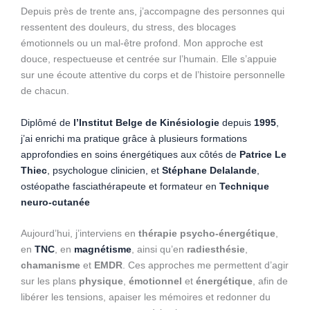
Depuis près de trente ans, j’accompagne des personnes qui
ressentent des douleurs, du stress, des blocages
émotionnels ou un mal-être profond. Mon approche est
douce, respectueuse et centrée sur l’humain. Elle s’appuie
sur une écoute attentive du corps et de l’histoire personnelle
de chacun.
Diplômé de
l’Institut Belge de Kinésiologie
depuis
1995
,
j’ai enrichi ma pratique grâce à plusieurs formations
approfondies en soins énergétiques aux côtés de
Patrice Le
Thiec
, psychologue clinicien, et
Stéphane Delalande
,
ostéopathe fasciathérapeute et formateur en
Technique
neuro-cutanée
Aujourd’hui, j’interviens en
thérapie psycho-énergétique
,
en
TNC
, en
magnétisme
, ainsi qu’en
radiesthésie
,
chamanisme
et
EMDR
. Ces approches me permettent d’agir
sur les plans
physique
,
émotionnel
et
énergétique
, afin de
libérer les tensions, apaiser les mémoires et redonner du