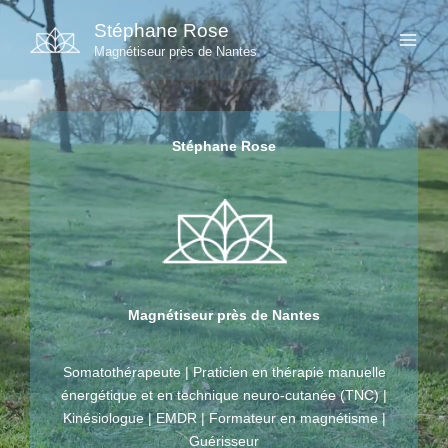
Aller
Stéphane Rose
au
Magnétiseur près de Nantes
contenu
Stéphane Rose
Magnétiseur près de Nantes
Somatothérapeute | Praticien en thérapie manuelle
énergétique et en technique neuro-cutanée (TNC) |
Kinésiologue | EMDR | Formateur en magnétisme |
Guérisseur