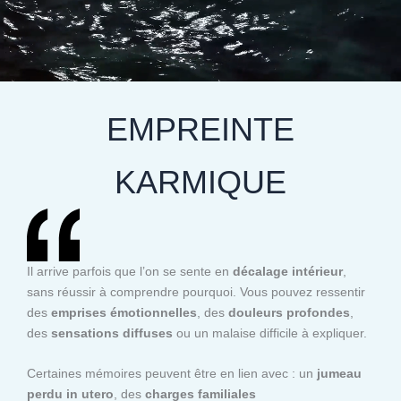
EMPREINTE
KARMIQUE
Il arrive parfois que l’on se sente en
décalage intérieur
,
sans réussir à comprendre pourquoi. Vous pouvez ressentir
des
emprises émotionnelles
, des
douleurs profondes
,
des
sensations diffuses
ou un malaise difficile à expliquer.
Certaines mémoires peuvent être en lien avec : un
jumeau
perdu in utero
, des
charges familiales