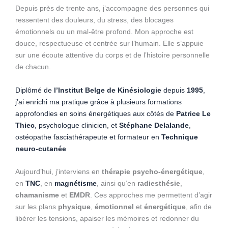
Depuis près de trente ans, j’accompagne des personnes qui
ressentent des douleurs, du stress, des blocages
émotionnels ou un mal-être profond. Mon approche est
douce, respectueuse et centrée sur l’humain. Elle s’appuie
sur une écoute attentive du corps et de l’histoire personnelle
de chacun.
Diplômé de
l’Institut Belge de Kinésiologie
depuis
1995
,
j’ai enrichi ma pratique grâce à plusieurs formations
approfondies en soins énergétiques aux côtés de
Patrice Le
Thiec
, psychologue clinicien, et
Stéphane Delalande
,
ostéopathe fasciathérapeute et formateur en
Technique
neuro-cutanée
Aujourd’hui, j’interviens en
thérapie psycho-énergétique
,
en
TNC
, en
magnétisme
, ainsi qu’en
radiesthésie
,
chamanisme
et
EMDR
. Ces approches me permettent d’agir
sur les plans
physique
,
émotionnel
et
énergétique
, afin de
libérer les tensions, apaiser les mémoires et redonner du