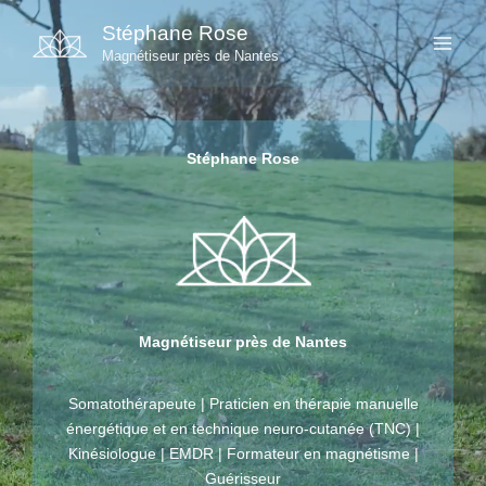
Aller
Stéphane Rose
au
Magnétiseur près de Nantes
contenu
Stéphane Rose
Magnétiseur près de Nantes
Somatothérapeute | Praticien en thérapie manuelle
énergétique et en technique neuro-cutanée (TNC) |
Kinésiologue | EMDR | Formateur en magnétisme |
Guérisseur