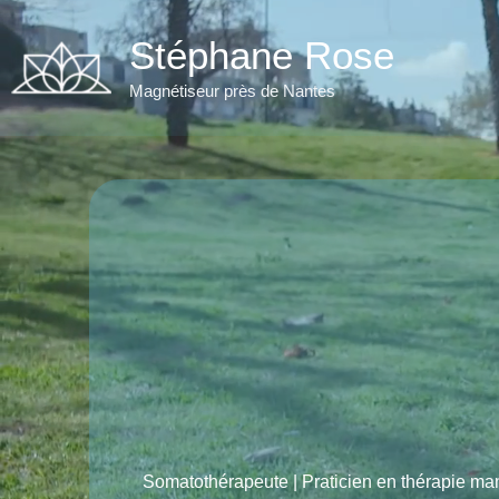
Aller
au
Stéphane Rose
contenu
Magnétiseur près de Nantes
Somatothérapeute | Praticien en thérapie ma