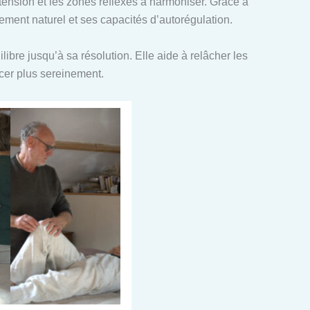
n tension et les zones réflexes à harmoniser. Grâce à
ent naturel et ses capacités d’autorégulation.
ibre jusqu’à sa résolution. Elle aide à relâcher les
ncer plus sereinement.