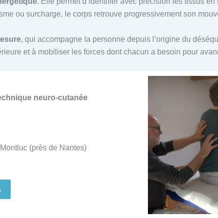
nergétique
. Elle permet d’identifier avec précision les tissus e
me ou surcharge, le corps retrouve progressivement son mouvem
mesure
, qui accompagne la personne depuis l’origine du déséquil
ntérieure et à mobiliser les forces dont chacun a besoin pour ava
Technique neuro-cutanée
Montluc (près de Nantes)
s