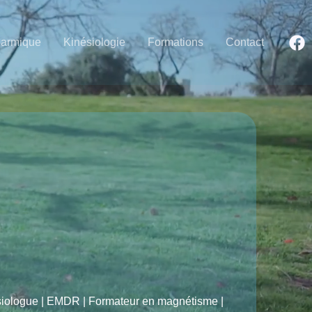
Karmique
Kinésiologie
Formations
Contact
ésiologue | EMDR | Formateur en magnétisme |