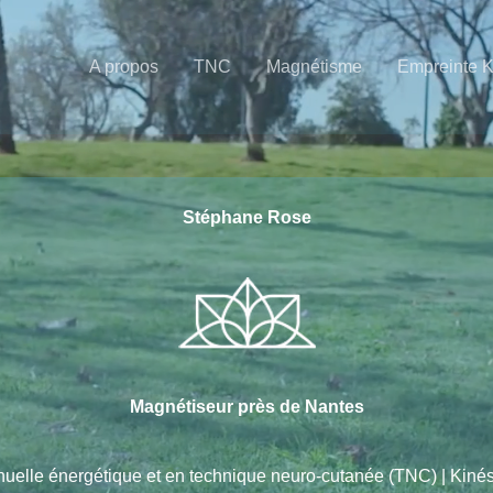
A propos
TNC
Magnétisme
Empreinte 
Stéphane Rose
Magnétiseur près de Nantes
nuelle énergétique et en technique neuro-cutanée (TNC) | Kin