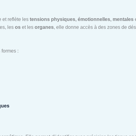
 et reflète les
tensions physiques, émotionnelles, mentales
e
les, les
os
et les
organes
, elle donne accès à des zones de dé
 formes :
ques