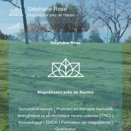
Aller
Stéphane Rose
au
Magnétiseur près de Nantes
contenu
Stéphane Rose
Magnétiseur près de Nantes
Somatothérapeute | Praticien en thérapie manuelle
énergétique et en technique neuro-cutanée (TNC) |
Kinésiologue | EMDR | Formateur en magnétisme |
Guérisseur