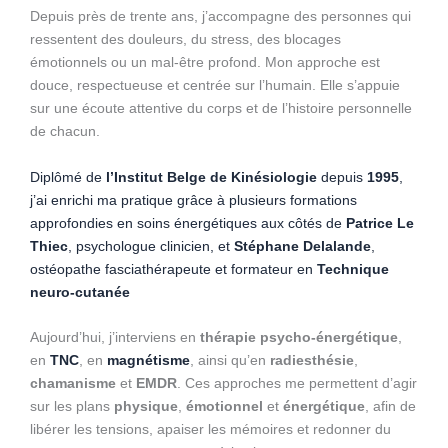
Depuis près de trente ans, j’accompagne des personnes qui
ressentent des douleurs, du stress, des blocages
émotionnels ou un mal-être profond. Mon approche est
douce, respectueuse et centrée sur l’humain. Elle s’appuie
sur une écoute attentive du corps et de l’histoire personnelle
de chacun.
Diplômé de
l’Institut Belge de Kinésiologie
depuis
1995
,
j’ai enrichi ma pratique grâce à plusieurs formations
approfondies en soins énergétiques aux côtés de
Patrice Le
Thiec
, psychologue clinicien, et
Stéphane Delalande
,
ostéopathe fasciathérapeute et formateur en
Technique
neuro-cutanée
Aujourd’hui, j’interviens en
thérapie psycho-énergétique
,
en
TNC
, en
magnétisme
, ainsi qu’en
radiesthésie
,
chamanisme
et
EMDR
. Ces approches me permettent d’agir
sur les plans
physique
,
émotionnel
et
énergétique
, afin de
libérer les tensions, apaiser les mémoires et redonner du