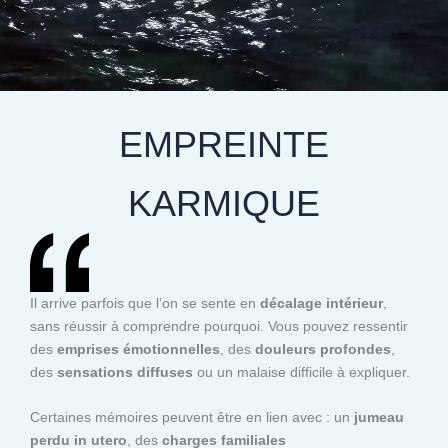
EMPREINTE
KARMIQUE
Il arrive parfois que l’on se sente en
décalage intérieur
,
sans réussir à comprendre pourquoi. Vous pouvez ressentir
des
emprises émotionnelles
, des
douleurs profondes
,
des
sensations diffuses
ou un malaise difficile à expliquer.
Certaines mémoires peuvent être en lien avec : un
jumeau
perdu in utero
, des
charges familiales