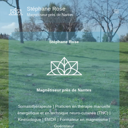
Aller
Stéphane Rose
au
Magnétiseur près de Nantes
contenu
Stéphane Rose
Magnétiseur près de Nantes
Somatothérapeute | Praticien en thérapie manuelle
énergétique et en technique neuro-cutanée (TNC) |
Kinésiologue | EMDR | Formateur en magnétisme |
Guérisseur