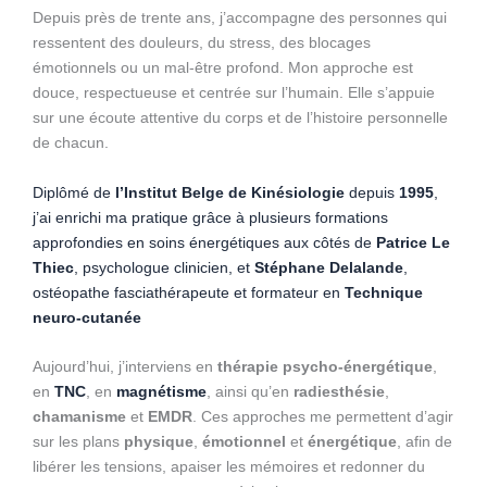
Depuis près de trente ans, j’accompagne des personnes qui
ressentent des douleurs, du stress, des blocages
émotionnels ou un mal-être profond. Mon approche est
douce, respectueuse et centrée sur l’humain. Elle s’appuie
sur une écoute attentive du corps et de l’histoire personnelle
de chacun.
Diplômé de
l’Institut Belge de Kinésiologie
depuis
1995
,
j’ai enrichi ma pratique grâce à plusieurs formations
approfondies en soins énergétiques aux côtés de
Patrice Le
Thiec
, psychologue clinicien, et
Stéphane Delalande
,
ostéopathe fasciathérapeute et formateur en
Technique
neuro-cutanée
Aujourd’hui, j’interviens en
thérapie psycho-énergétique
,
en
TNC
, en
magnétisme
, ainsi qu’en
radiesthésie
,
chamanisme
et
EMDR
. Ces approches me permettent d’agir
sur les plans
physique
,
émotionnel
et
énergétique
, afin de
libérer les tensions, apaiser les mémoires et redonner du