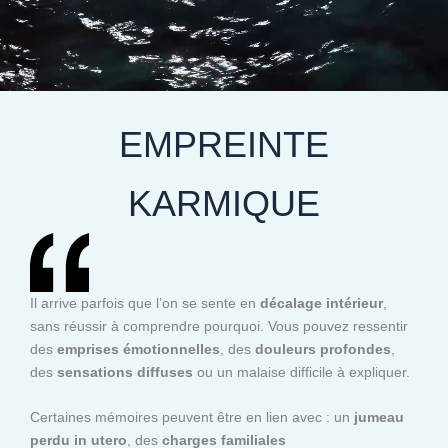
EMPREINTE
KARMIQUE
Il arrive parfois que l’on se sente en
décalage intérieur
,
sans réussir à comprendre pourquoi. Vous pouvez ressentir
des
emprises émotionnelles
, des
douleurs profondes
,
des
sensations diffuses
ou un malaise difficile à expliquer.
Certaines mémoires peuvent être en lien avec : un
jumeau
perdu in utero
, des
charges familiales