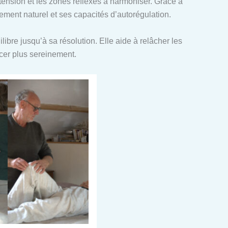
n tension et les zones réflexes à harmoniser. Grâce à
ent naturel et ses capacités d’autorégulation.
ibre jusqu’à sa résolution. Elle aide à relâcher les
ncer plus sereinement.