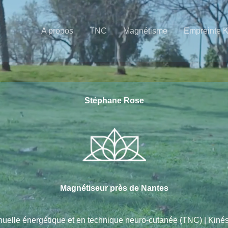
A propos
TNC
Magnétisme
Empreinte 
Stéphane Rose
Magnétiseur près de Nantes
nuelle énergétique et en technique neuro-cutanée (TNC) | Kin