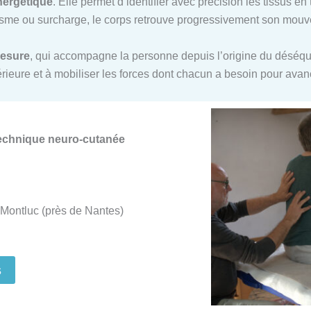
nergétique
. Elle permet d’identifier avec précision les tissus e
me ou surcharge, le corps retrouve progressivement son mouvem
mesure
, qui accompagne la personne depuis l’origine du déséquil
ntérieure et à mobiliser les forces dont chacun a besoin pour ava
Technique neuro-cutanée
Montluc (près de Nantes)
s