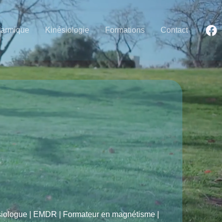
Karmique
Kinésiologie
Formations
Contact
ésiologue | EMDR | Formateur en magnétisme |