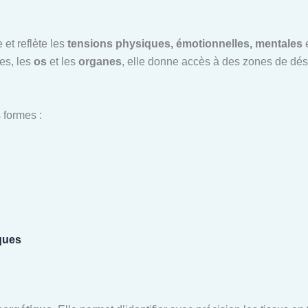
 et reflète les
tensions physiques, émotionnelles, mentales
e
les, les
os
et les
organes
, elle donne accès à des zones de dé
 formes :
ques