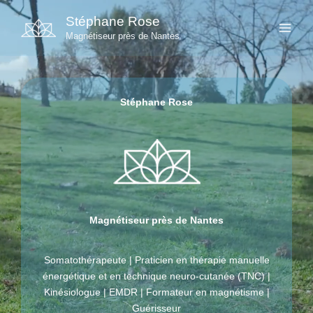
Aller
Stéphane Rose
au
Magnétiseur près de Nantes
contenu
Stéphane Rose
Magnétiseur près de Nantes
Somatothérapeute | Praticien en thérapie manuelle
énergétique et en technique neuro-cutanée (TNC) |
Kinésiologue | EMDR | Formateur en magnétisme |
Guérisseur