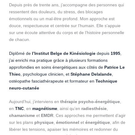
Depuis près de trente ans, j’accompagne des personnes qui
ressentent des douleurs, du stress, des blocages
émotionnels ou un mal-être profond. Mon approche est
douce, respectueuse et centrée sur l’humain. Elle s’appuie
sur une écoute attentive du corps et de l’histoire personnelle
de chacun.
Diplômé de
l’Institut Belge de Kinésiologie
depuis
1995
,
j’ai enrichi ma pratique grâce à plusieurs formations
approfondies en soins énergétiques aux côtés de
Patrice Le
Thiec
, psychologue clinicien, et
Stéphane Delalande
,
ostéopathe fasciathérapeute et formateur en
Technique
neuro-cutanée
Aujourd’hui, j’interviens en
thérapie psycho-énergétique
,
en
TNC
, en
magnétisme
, ainsi qu’en
radiesthésie
,
chamanisme
et
EMDR
. Ces approches me permettent d’agir
sur les plans
physique
,
émotionnel
et
énergétique
, afin de
libérer les tensions, apaiser les mémoires et redonner du