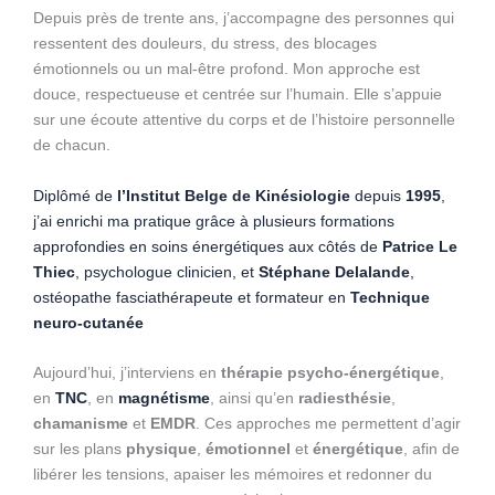
Depuis près de trente ans, j’accompagne des personnes qui
ressentent des douleurs, du stress, des blocages
émotionnels ou un mal-être profond. Mon approche est
douce, respectueuse et centrée sur l’humain. Elle s’appuie
sur une écoute attentive du corps et de l’histoire personnelle
de chacun.
Diplômé de
l’Institut Belge de Kinésiologie
depuis
1995
,
j’ai enrichi ma pratique grâce à plusieurs formations
approfondies en soins énergétiques aux côtés de
Patrice Le
Thiec
, psychologue clinicien, et
Stéphane Delalande
,
ostéopathe fasciathérapeute et formateur en
Technique
neuro-cutanée
Aujourd’hui, j’interviens en
thérapie psycho-énergétique
,
en
TNC
, en
magnétisme
, ainsi qu’en
radiesthésie
,
chamanisme
et
EMDR
. Ces approches me permettent d’agir
sur les plans
physique
,
émotionnel
et
énergétique
, afin de
libérer les tensions, apaiser les mémoires et redonner du