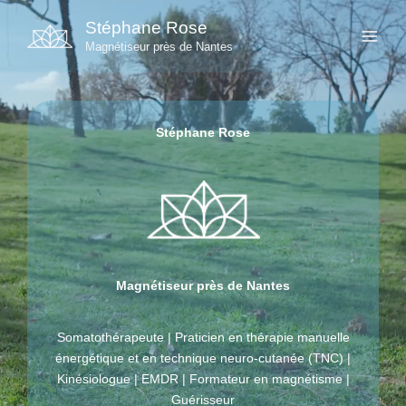
Aller
Stéphane Rose
au
Magnétiseur près de Nantes
contenu
Stéphane Rose
Magnétiseur près de Nantes
Somatothérapeute | Praticien en thérapie manuelle
énergétique et en technique neuro-cutanée (TNC) |
Kinésiologue | EMDR | Formateur en magnétisme |
Guérisseur