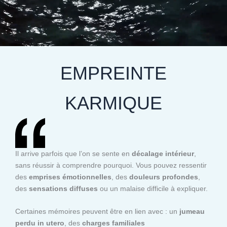
EMPREINTE
KARMIQUE
Il arrive parfois que l’on se sente en
décalage intérieur
,
sans réussir à comprendre pourquoi. Vous pouvez ressentir
des
emprises émotionnelles
, des
douleurs profondes
,
des
sensations diffuses
ou un malaise difficile à expliquer.
Certaines mémoires peuvent être en lien avec : un
jumeau
perdu in utero
, des
charges familiales