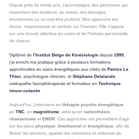
Depuis près de trente ans, j’accompagne des personnes qui
ressentent des douleurs, du stress, des blocages
émotionnels ou un mal-être profond. Mon approche est
douce, respectueuse et centrée sur l’humain. Elle s’appuie
sur une écoute attentive du corps et de l’histoire personnelle
de chacun.
Diplômé de
l’Institut Belge de Kinésiologie
depuis
1995
,
j’ai enrichi ma pratique grâce à plusieurs formations
approfondies en soins énergétiques aux côtés de
Patrice Le
Thiec
, psychologue clinicien, et
Stéphane Delalande
,
ostéopathe fasciathérapeute et formateur en
Technique
neuro-cutanée
Aujourd’hui, j’interviens en
thérapie psycho-énergétique
,
en
TNC
, en
magnétisme
, ainsi qu’en
radiesthésie
,
chamanisme
et
EMDR
. Ces approches me permettent d’agir
sur les plans
physique
,
émotionnel
et
énergétique
, afin de
libérer les tensions, apaiser les mémoires et redonner du