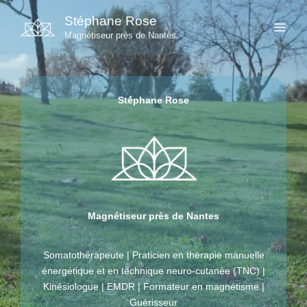
Aller
Stéphane Rose
au
Magnétiseur près de Nantes
contenu
Stéphane Rose
Magnétiseur près de Nantes
Somatothérapeute | Praticien en thérapie manuelle
énergétique et en technique neuro-cutanée (TNC) |
Kinésiologue | EMDR | Formateur en magnétisme |
Guérisseur