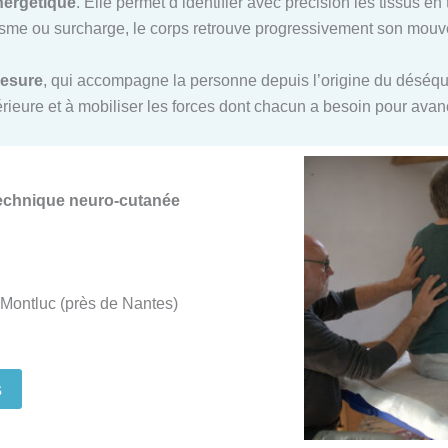
nergétique
. Elle permet d’identifier avec précision les tissus e
me ou surcharge, le corps retrouve progressivement son mouvem
mesure
, qui accompagne la personne depuis l’origine du déséquil
ntérieure et à mobiliser les forces dont chacun a besoin pour ava
Technique neuro-cutanée
Montluc (près de Nantes)
s