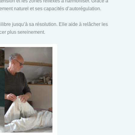
n tension et les zones réflexes à harmoniser. Grâce à
ent naturel et ses capacités d’autorégulation.
ibre jusqu’à sa résolution. Elle aide à relâcher les
ncer plus sereinement.