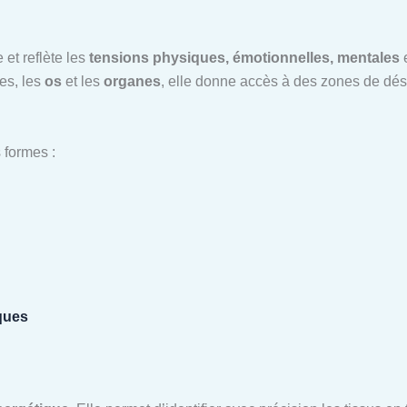
 et reflète les
tensions physiques, émotionnelles, mentales
e
les, les
os
et les
organes
, elle donne accès à des zones de dé
 formes :
ques