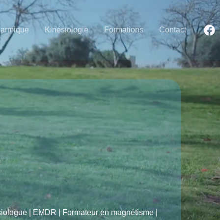
Karmique
Kinésiologie
Formations
Contact
ésiologue | EMDR | Formateur en magnétisme |