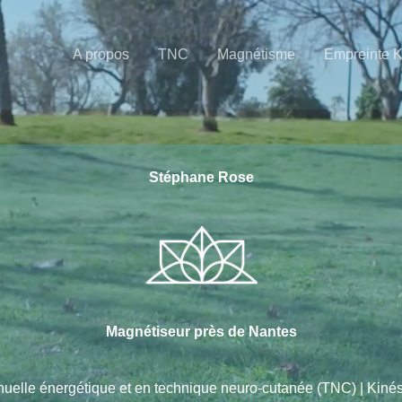
A propos
TNC
Magnétisme
Empreinte 
Stéphane Rose
Magnétiseur près de Nantes
nuelle énergétique et en technique neuro-cutanée (TNC) | Kin