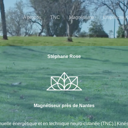
A propos
TNC
Magnétisme
Empreinte 
Stéphane Rose
Magnétiseur près de Nantes
nuelle énergétique et en technique neuro-cutanée (TNC) | Kin