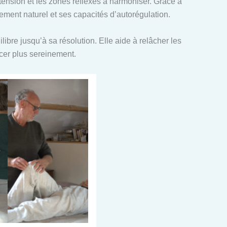
n tension et les zones réflexes à harmoniser. Grâce à
ent naturel et ses capacités d’autorégulation.
ibre jusqu’à sa résolution. Elle aide à relâcher les
ncer plus sereinement.