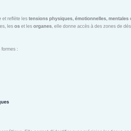
 et reflète les
tensions physiques, émotionnelles, mentales
e
les, les
os
et les
organes
, elle donne accès à des zones de dé
 formes :
ques