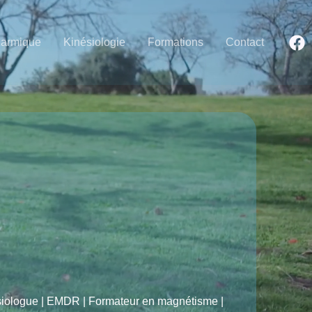
Karmique
Kinésiologie
Formations
Contact
ésiologue | EMDR | Formateur en magnétisme |