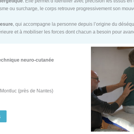
nergétique
. Elle permet d’identifier avec précision les tissus e
me ou surcharge, le corps retrouve progressivement son mouvem
mesure
, qui accompagne la personne depuis l’origine du déséquil
ntérieure et à mobiliser les forces dont chacun a besoin pour ava
Technique neuro-cutanée
Montluc (près de Nantes)
s