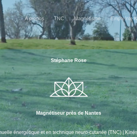
A propos
TNC
Magnétisme
Empreinte 
Stéphane Rose
Magnétiseur près de Nantes
nuelle énergétique et en technique neuro-cutanée (TNC) | Kin