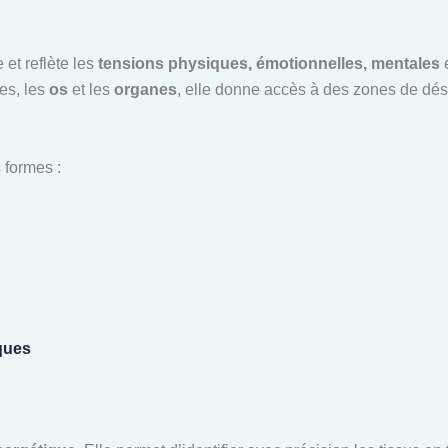
 et reflète les
tensions physiques, émotionnelles, mentales
e
les, les
os
et les
organes
, elle donne accès à des zones de dé
 formes :
ques