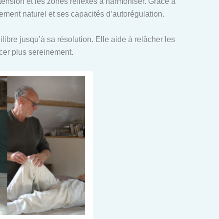
n tension et les zones réflexes à harmoniser. Grâce à
ent naturel et ses capacités d’autorégulation.
ibre jusqu’à sa résolution. Elle aide à relâcher les
ncer plus sereinement.