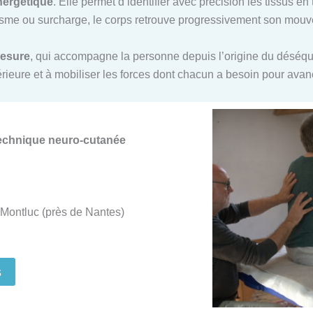
nergétique
. Elle permet d’identifier avec précision les tissus e
me ou surcharge, le corps retrouve progressivement son mouvem
mesure
, qui accompagne la personne depuis l’origine du déséquil
ntérieure et à mobiliser les forces dont chacun a besoin pour ava
Technique neuro-cutanée
Montluc (près de Nantes)
s