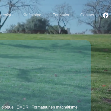
Karmique
Kinésiologie
Formations
Contact
ésiologue | EMDR | Formateur en magnétisme |