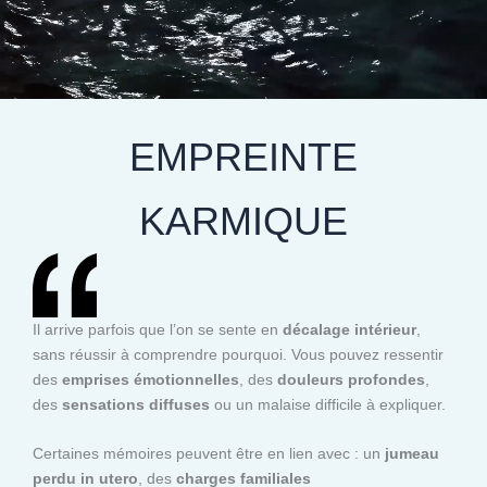
EMPREINTE
KARMIQUE
Il arrive parfois que l’on se sente en
décalage intérieur
,
sans réussir à comprendre pourquoi. Vous pouvez ressentir
des
emprises émotionnelles
, des
douleurs profondes
,
des
sensations diffuses
ou un malaise difficile à expliquer.
Certaines mémoires peuvent être en lien avec : un
jumeau
perdu in utero
, des
charges familiales