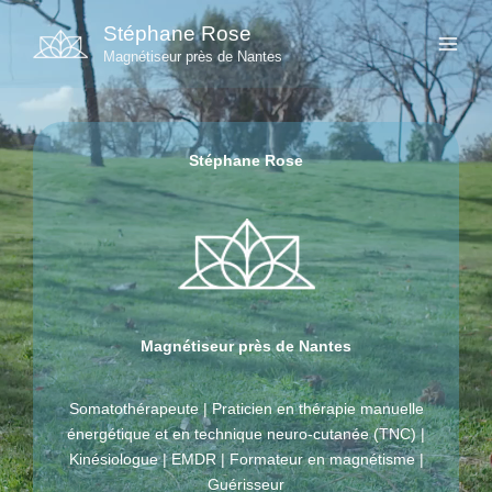
Aller
Stéphane Rose
au
Magnétiseur près de Nantes
contenu
Stéphane Rose
Magnétiseur près de Nantes
Somatothérapeute | Praticien en thérapie manuelle
énergétique et en technique neuro-cutanée (TNC) |
Kinésiologue | EMDR | Formateur en magnétisme |
Guérisseur