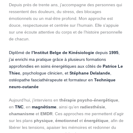
Depuis près de trente ans, j’accompagne des personnes qui
ressentent des douleurs, du stress, des blocages
émotionnels ou un mal-être profond. Mon approche est
douce, respectueuse et centrée sur l’humain. Elle s’appuie
sur une écoute attentive du corps et de l’histoire personnelle
de chacun.
Diplômé de
l’Institut Belge de Kinésiologie
depuis
1995
,
j’ai enrichi ma pratique grâce à plusieurs formations
approfondies en soins énergétiques aux côtés de
Patrice Le
Thiec
, psychologue clinicien, et
Stéphane Delalande
,
ostéopathe fasciathérapeute et formateur en
Technique
neuro-cutanée
Aujourd’hui, j’interviens en
thérapie psycho-énergétique
,
en
TNC
, en
magnétisme
, ainsi qu’en
radiesthésie
,
chamanisme
et
EMDR
. Ces approches me permettent d’agir
sur les plans
physique
,
émotionnel
et
énergétique
, afin de
libérer les tensions, apaiser les mémoires et redonner du