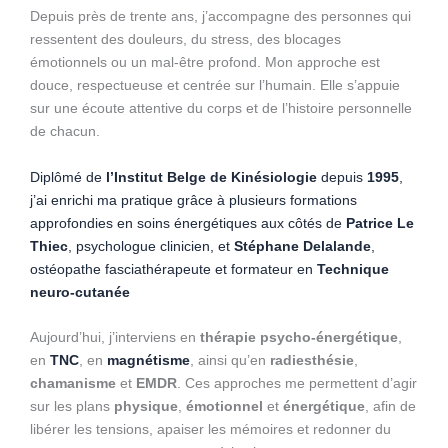
Depuis près de trente ans, j’accompagne des personnes qui
ressentent des douleurs, du stress, des blocages
émotionnels ou un mal-être profond. Mon approche est
douce, respectueuse et centrée sur l’humain. Elle s’appuie
sur une écoute attentive du corps et de l’histoire personnelle
de chacun.
Diplômé de
l’Institut Belge de Kinésiologie
depuis
1995
,
j’ai enrichi ma pratique grâce à plusieurs formations
approfondies en soins énergétiques aux côtés de
Patrice Le
Thiec
, psychologue clinicien, et
Stéphane Delalande
,
ostéopathe fasciathérapeute et formateur en
Technique
neuro-cutanée
Aujourd’hui, j’interviens en
thérapie psycho-énergétique
,
en
TNC
, en
magnétisme
, ainsi qu’en
radiesthésie
,
chamanisme
et
EMDR
. Ces approches me permettent d’agir
sur les plans
physique
,
émotionnel
et
énergétique
, afin de
libérer les tensions, apaiser les mémoires et redonner du