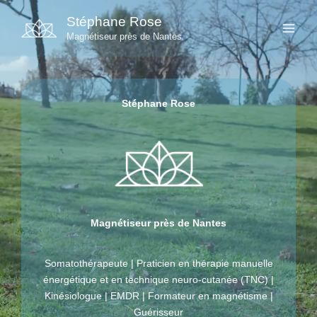
Aller
Stéphane Rose
au
Magnétiseur près de Nantes
contenu
Stéphane Rose
Magnétiseur près de Nantes
Somatothérapeute | Praticien en thérapie manuelle
énergétique et en technique neuro-cutanée (TNC) |
Kinésiologue | EMDR | Formateur en magnétisme |
Guérisseur