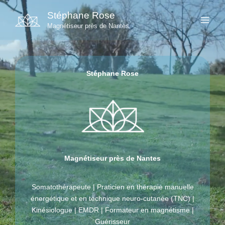
Aller
Stéphane Rose
au
Magnétiseur près de Nantes
contenu
Stéphane Rose
Magnétiseur près de Nantes
Somatothérapeute | Praticien en thérapie manuelle
énergétique et en technique neuro-cutanée (TNC) |
Kinésiologue | EMDR | Formateur en magnétisme |
Guérisseur