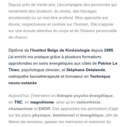
Depuis près de trente ans, j’accompagne des personnes qui
ressentent des douleurs, du stress, des blocages
émotionnels ou un mal-être profond. Mon approche est
douce, respectueuse et centrée sur l’humain. Elle s’appuie
sur une écoute attentive du corps et de l’histoire personnelle
de chacun.
Diplômé de
l’Institut Belge de Kinésiologie
depuis
1995
,
j’ai enrichi ma pratique grâce à plusieurs formations
approfondies en soins énergétiques aux côtés de
Patrice Le
Thiec
, psychologue clinicien, et
Stéphane Delalande
,
ostéopathe fasciathérapeute et formateur en
Technique
neuro-cutanée
Aujourd’hui, j’interviens en
thérapie psycho-énergétique
,
en
TNC
, en
magnétisme
, ainsi qu’en
radiesthésie
,
chamanisme
et
EMDR
. Ces approches me permettent d’agir
sur les plans
physique
,
émotionnel
et
énergétique
, afin de
libérer les tensions, apaiser les mémoires et redonner du