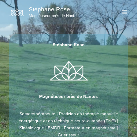
Aller
Stéphane Rose
au
Magnétiseur près de Nantes
contenu
Stéphane Rose
Magnétiseur près de Nantes
Somatothérapeute | Praticien en thérapie manuelle
énergétique et en technique neuro-cutanée (TNC) |
Kinésiologue | EMDR | Formateur en magnétisme |
Guérisseur