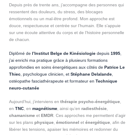
Depuis près de trente ans, j’accompagne des personnes qui
ressentent des douleurs, du stress, des blocages
émotionnels ou un mal-être profond. Mon approche est
douce, respectueuse et centrée sur l’humain. Elle s’appuie
sur une écoute attentive du corps et de l’histoire personnelle
de chacun.
Diplômé de
l’Institut Belge de Kinésiologie
depuis
1995
,
j’ai enrichi ma pratique grâce à plusieurs formations
approfondies en soins énergétiques aux côtés de
Patrice Le
Thiec
, psychologue clinicien, et
Stéphane Delalande
,
ostéopathe fasciathérapeute et formateur en
Technique
neuro-cutanée
Aujourd’hui, j’interviens en
thérapie psycho-énergétique
,
en
TNC
, en
magnétisme
, ainsi qu’en
radiesthésie
,
chamanisme
et
EMDR
. Ces approches me permettent d’agir
sur les plans
physique
,
émotionnel
et
énergétique
, afin de
libérer les tensions, apaiser les mémoires et redonner du