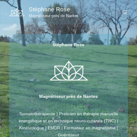
Aller
Stéphane Rose
au
Magnétiseur près de Nantes
contenu
Stéphane Rose
Magnétiseur près de Nantes
Somatothérapeute | Praticien en thérapie manuelle
énergétique et en technique neuro-cutanée (TNC) |
Kinésiologue | EMDR | Formateur en magnétisme |
Guérisseur