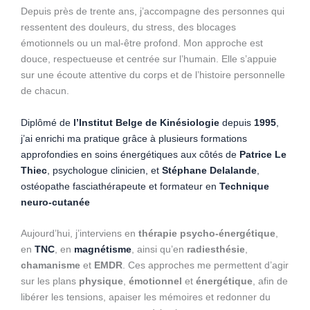
Depuis près de trente ans, j’accompagne des personnes qui
ressentent des douleurs, du stress, des blocages
émotionnels ou un mal-être profond. Mon approche est
douce, respectueuse et centrée sur l’humain. Elle s’appuie
sur une écoute attentive du corps et de l’histoire personnelle
de chacun.
Diplômé de
l’Institut Belge de Kinésiologie
depuis
1995
,
j’ai enrichi ma pratique grâce à plusieurs formations
approfondies en soins énergétiques aux côtés de
Patrice Le
Thiec
, psychologue clinicien, et
Stéphane Delalande
,
ostéopathe fasciathérapeute et formateur en
Technique
neuro-cutanée
Aujourd’hui, j’interviens en
thérapie psycho-énergétique
,
en
TNC
, en
magnétisme
, ainsi qu’en
radiesthésie
,
chamanisme
et
EMDR
. Ces approches me permettent d’agir
sur les plans
physique
,
émotionnel
et
énergétique
, afin de
libérer les tensions, apaiser les mémoires et redonner du